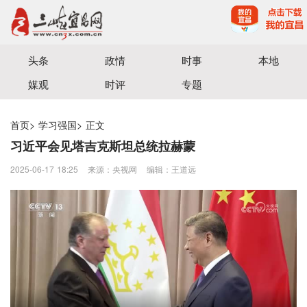
宜昌三峡融媒体中心主办
头条
政情
时事
本地
媒观
时评
专题
首页
>
学习强国
>
正文
习近平会见塔吉克斯坦总统拉赫蒙
2025-06-17 18:25
来源：央视网
编辑：王道远