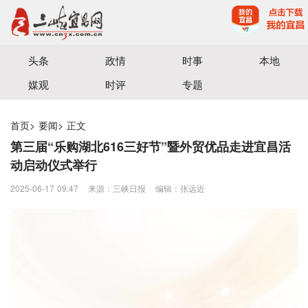
宜昌三峡融媒体中心主办
头条
政情
时事
本地
媒观
时评
专题
首页
>
要闻
>
正文
第三届“乐购湖北616三好节”暨外贸优品走进宜昌活
动启动仪式举行
2025-06-17 09:47
来源：三峡日报
编辑：张远近