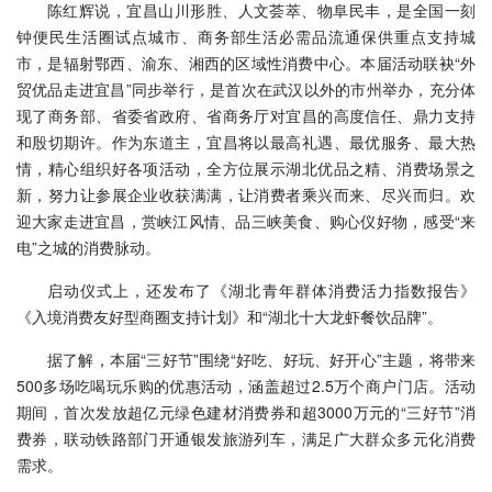
陈红辉说，宜昌山川形胜、人文荟萃、物阜民丰，是全国一刻
钟便民生活圈试点城市、商务部生活必需品流通保供重点支持城
市，是辐射鄂西、渝东、湘西的区域性消费中心。本届活动联袂“外
贸优品走进宜昌”同步举行，是首次在武汉以外的市州举办，充分体
现了商务部、省委省政府、省商务厅对宜昌的高度信任、鼎力支持
和殷切期许。作为东道主，宜昌将以最高礼遇、最优服务、最大热
情，精心组织好各项活动，全方位展示湖北优品之精、消费场景之
新，努力让参展企业收获满满，让消费者乘兴而来、尽兴而归。欢
迎大家走进宜昌，赏峡江风情、品三峡美食、购心仪好物，感受“来
电”之城的消费脉动。
启动仪式上，还发布了《湖北青年群体消费活力指数报告》
《入境消费友好型商圈支持计划》和“湖北十大龙虾餐饮品牌”。
据了解，本届“三好节”围绕“好吃、好玩、好开心”主题，将带来
500多场吃喝玩乐购的优惠活动，涵盖超过2.5万个商户门店。活动
期间，首次发放超亿元绿色建材消费券和超3000万元的“三好节”消
费券，联动铁路部门开通银发旅游列车，满足广大群众多元化消费
需求。