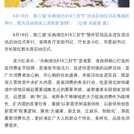
6月16日，第三届“乐购湖北616三好节”活动启动仪式在夷陵区
举行，图为活动现场上演浪漫“剧情”。（记者 吴延陵 摄）
6月16日，第三届“乐购湖北616三好节”暨外贸优品走进宜昌活
动启动仪式举行。省商务厅党组书记、厅长龙小红，市委副书记、
市长陈红辉出席启动仪式。
龙小红表示，“乐购湖北616三好节”是省委、省政府精心打造的
促消费金字招牌，是激发市场活力、促进供需对接的品牌活动，是
广大消费者放心购、开心购的狂欢盛典。本届活动走进宜昌，既是
深入贯彻党中央扩大内需、提振消费的务实行动，也是湖北加快建
成中部地区崛起重要战略支点的重要举措。诚挚邀请全国朋友游湖
北、品楚菜、购“荆”品。省商务厅将继续把大力提振消费作为稳增
长、扩内需的首要任务，遵循“以新需求倒逼新供给、以新供给创造
新需求”双重逻辑，聚焦“大健康、新文旅、泛娱乐、智能化”，系统
重塑消费生态，更好满足广大人民群众个性化、多样化、品质化消
费需求。