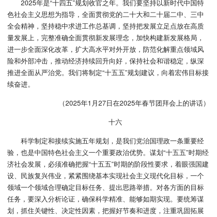
2025年是“十四五”规划收官之年。我们要坚持以新时代中国特
色社会主义思想为指导，全面贯彻党的二十大和二十届二中、三中
全会精神，坚持稳中求进工作总基调，坚持把发展立足点放在高质
量发展上，完整准确全面贯彻新发展理念，加快构建新发展格局，
进一步全面深化改革，扩大高水平对外开放，防范化解重点领域风
险和外部冲击，推动经济持续回升向好，保持社会和谐稳定，纵深
推进全面从严治党。我们将制定“十五五”规划建议，向着宏伟目标接
续奋进。
（2025年1月27日在2025年春节团拜会上的讲话）
十六
科学制定和接续实施五年规划，是我们党治国理政一条重要经
验，也是中国特色社会主义一个重要政治优势。谋划“十五五”时期经
济社会发展，必须准确把握“十五五”时期的阶段性要求，着眼强国建
设、民族复兴伟业，紧紧围绕基本实现社会主义现代化目标，一个
领域一个领域合理确定目标任务、提出思路举措。对各方面的目标
任务，要深入分析论证，确保科学精准、能够如期实现。要统筹谋
划，抓住关键性、决定性因素，把握好节奏和进度，注重巩固拓展