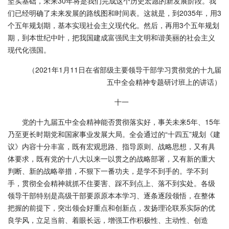
坚实基础，未来30年将是我们完成这个历史宏愿的新发展阶段。我
们已经明确了未来发展的路线图和时间表。这就是，到2035年，用3
个五年规划期，基本实现社会主义现代化。然后，再用3个五年规划
期，到本世纪中叶，把我国建成富强民主文明和谐美丽的社会主义
现代化强国。
（2021年1月11日在省部级主要领导干部学习贯彻党的十九届
五中全会精神专题研讨班上的讲话）
十一
党的十九届五中全会精神能否贯彻落实好，事关未来5年、15年
乃至更长时期党和国家事业发展大局。全会通过的“十四五”规划《建
议》内容十分丰富，既有宏观思路、指导原则、战略思想，又有具
体要求，既有党的十八大以来一以贯之的战略部署，又有新的重大
判断、新的战略举措，不狠下一番功夫，是学不到手的。学不到
手，贯彻全会精神就抓不住要害、踩不到点上、落不到实处。各级
领导干部特别是高级干部要原原本本学习、逐条逐段领悟，在整体
把握的前提下，突出领会好重点和创新点，发扬理论联系实际的优
良学风，立足当前、着眼长远，增强工作积极性、主动性、创造