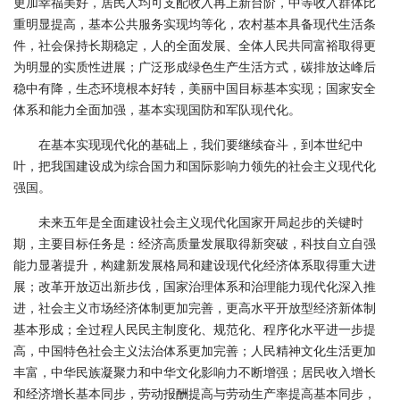
更加幸福美好，居民人均可支配收入再上新台阶，中等收入群体比
重明显提高，基本公共服务实现均等化，农村基本具备现代生活条
件，社会保持长期稳定，人的全面发展、全体人民共同富裕取得更
为明显的实质性进展；广泛形成绿色生产生活方式，碳排放达峰后
稳中有降，生态环境根本好转，美丽中国目标基本实现；国家安全
体系和能力全面加强，基本实现国防和军队现代化。
在基本实现现代化的基础上，我们要继续奋斗，到本世纪中
叶，把我国建设成为综合国力和国际影响力领先的社会主义现代化
强国。
未来五年是全面建设社会主义现代化国家开局起步的关键时
期，主要目标任务是：经济高质量发展取得新突破，科技自立自强
能力显著提升，构建新发展格局和建设现代化经济体系取得重大进
展；改革开放迈出新步伐，国家治理体系和治理能力现代化深入推
进，社会主义市场经济体制更加完善，更高水平开放型经济新体制
基本形成；全过程人民民主制度化、规范化、程序化水平进一步提
高，中国特色社会主义法治体系更加完善；人民精神文化生活更加
丰富，中华民族凝聚力和中华文化影响力不断增强；居民收入增长
和经济增长基本同步，劳动报酬提高与劳动生产率提高基本同步，