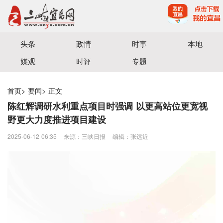
宜昌三峡融媒体中心主办
头条
政情
时事
本地
媒观
时评
专题
首页
>
要闻
>
正文
陈红辉调研水利重点项目时强调 以更高站位更宽视
野更大力度推进项目建设
2025-06-12 06:35
来源：三峡日报
编辑：张远近