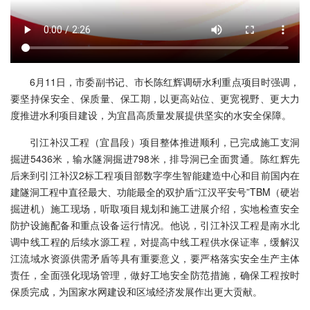
6月11日，市委副书记、市长陈红辉调研水利重点项目时强调，
要坚持保安全、保质量、保工期，以更高站位、更宽视野、更大力
度推进水利项目建设，为宜昌高质量发展提供坚实的水安全保障。
引江补汉工程（宜昌段）项目整体推进顺利，已完成施工支洞
掘进5436米，输水隧洞掘进798米，排导洞已全面贯通。陈红辉先
后来到引江补汉2标工程项目部数字孪生智能建造中心和目前国内在
建隧洞工程中直径最大、功能最全的双护盾“江汉平安号”TBM（硬岩
掘进机）施工现场，听取项目规划和施工进展介绍，实地检查安全
防护设施配备和重点设备运行情况。他说，引江补汉工程是南水北
调中线工程的后续水源工程，对提高中线工程供水保证率，缓解汉
江流域水资源供需矛盾等具有重要意义，要严格落实安全生产主体
责任，全面强化现场管理，做好工地安全防范措施，确保工程按时
保质完成，为国家水网建设和区域经济发展作出更大贡献。