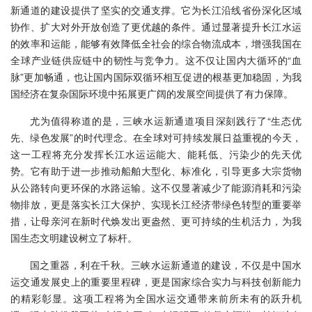
新通道的建设提供了坚实的交通支撑。它为长江沿线省份深化区域
协作、扩大对外开放创造了更优越的条件。通过显著提升长江水运
的效率和运能，能够有效降低全社会的综合物流成本，增强我国在
全球产业链供应链中的韧性与竞争力。这不仅让国内大循环的“血
脉”更加畅通，也让国内国际双循环相互促进的根基更加稳固，为我
国经济在复杂国际环境中拓展更广阔的发展空间提供了有力保障。
尤为值得称道的是，三峡水运新通道项目深刻践行了“生态优
先、绿色发展”的时代理念。在全球对可持续发展日益重视的今天，
这一工程将充分发挥长江水运运能大、能耗低、污染少的先天优
势。它有助于进一步推动船舶大型化、标准化，引导更多大宗货物
从公路转向更环保的水路运输。这不仅显著减少了能源消耗和污染
物排放，更是落实长江大保护、实现长江经济带绿色转型的重要举
措，让母亲河在新时代焕发出更盎然、更可持续的生机活力，为我
国生态文明建设树立了标杆。
国之重器，利在千秋。三峡水运新通道的建设，不仅是中国水
运交通发展史上的重要里程碑，更是国家综合实力与科技创新能力
的精彩彰显。这项工程将为全国水运交通带来前所未有的跃升机