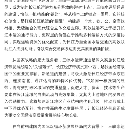
然而，随着经济的飞速发展，三峡—葛洲坝枢纽的通航瓶颈日益凸
显，成为制约长江航运潜力充分释放的关键“卡点”。三峡水运新通道
的建设，恰似一把精准的“钥匙”，将从根本上解锁这一困局。它的核
心使命，是打通长江航运的“梗阻”，构建起一个水、铁、公、空高效
衔接、无缝融合的现代综合立体交通走廊。其效益远不止于提升长
江水运的通行能力，更深层的价值在于推动多种运输方式的深度协
同，实现运输资源的优化配置，为长江乃至全国水运交通的高效联
动注入澎湃动能，引领综合交通体系迈向更高质量的新阶段。
从国家战略的宏大视角看，三峡水运新通道是深入实施长江经
济带发展战略的“关键落子”。长江经济带横贯东中西，是我国经济版
图中的重要支撑轴。新通道的建设，将极大激活长江经济带承东启
西、连接南北、通江达海的独特区位优势。它如同一根强韧的纽
带，将有效打破区域间的交通壁垒，促进人才、资金、技术等生产
要素在长江流域的自由流动与高效集聚，尤其为上游地区的发展注
入强劲推力。这将加速沿江地区产业结构的优化升级，推动形成上
中下游优势互补、协作共赢的生动发展格局，让长江经济带真正成
为驱动全国经济高质量发展的核心增长极。
在当前构建国内国际双循环新发展格局的大背景下，三峡水运