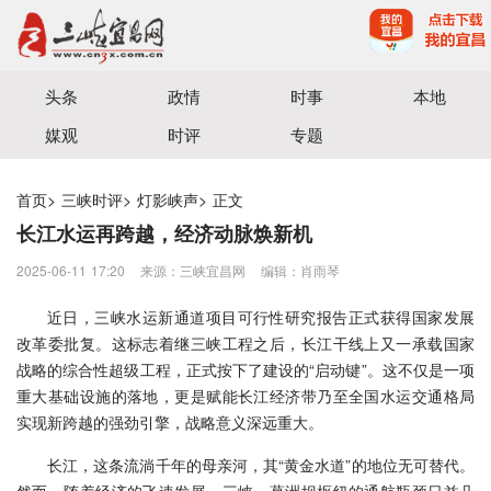
宜昌三峡融媒体中心主办
头条
政情
时事
本地
媒观
时评
专题
首页
>
三峡时评
>
灯影峡声
>
正文
长江水运再跨越，经济动脉焕新机
2025-06-11 17:20
来源：三峡宜昌网
编辑：肖雨琴
近日，三峡水运新通道项目可行性研究报告正式获得国家发展
改革委批复。这标志着继三峡工程之后，长江干线上又一承载国家
战略的综合性超级工程，正式按下了建设的“启动键”。这不仅是一项
重大基础设施的落地，更是赋能长江经济带乃至全国水运交通格局
实现新跨越的强劲引擎，战略意义深远重大。
长江，这条流淌千年的母亲河，其“黄金水道”的地位无可替代。