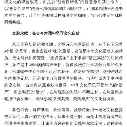
统文化的肆意改造，而是以“创造性转化”的智慧激活其生命力，
以“创新性发展”的勇气增强其影响力和感召力，让屈原精神不再是书
本里的符号，让千年诗魂得以挣脱时空的枷锁，与当代生活的脉搏
同频共振。
文脉永续：在古今对话中坚守文化自信
从三闾骚坛到诗潮奔涌，这场诗会的深层价值，在于它昭示着
对“根”的坚守，也饱含着对“魂”的重塑，这便是中华文化最动人的特
质。无论时代如何变迁，“忠贞爱国”“上下求索”“清正高洁”的屈原精
神，始终是中华民族的精神坐标，就像骚坛诗社延续数百年经久不
衰，恰如端午佳节全国亿万人“包粽子、赛龙舟”的默契，这种跨越时
空的集体记忆，正是文化自信最深厚的根基。当诗行成为干事创业
的座右铭，当龙舟从屈乡划向世界，中华文化早已不是静态的“遗
产”，而是动态的“活水”，在与现实的对话中不断生长，在与世界的
碰撞中焕发新生，最终形成“各美其美、美美与共”的文明新境界。
暮色四合，诗声渐歇，炊烟袅袅。骚坛诗会用一场场文化盛宴
告诉我们：真正的文化传承，从来不是守旧，而是让古老诗魂在时
代浪潮中焕发新彩，让屈子遗风在创新实践中永续流淌，这种薪火