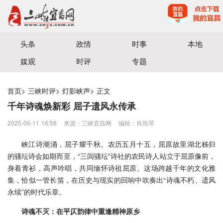
宜昌三峡融媒体中心主办
头条
政情
时事
本地
媒观
时评
专题
首页
>
三峡时评
>
灯影峡声
>
正文
千年诗魂焕新彩 屈子遗风永传承
2025-06-11 16:56
来源：三峡宜昌网
编辑：肖雨琴
峡江诗潮涌，屈子耀千秋。农历五月十五，屈原故里湖北秭归
的骚坛诗会如期而至，“三闾骚坛”诗社的农民诗人站立于屈原像前，
身着青衫，高声吟唱，共同缅怀诗祖屈原。这场跨越千年的文化雅
集，恰似一管长笛，在历史与现实的回响中吹奏出“诗魂不朽、遗风
永续”的时代乐章。
诗魂不灭：在平仄韵律中重逢精神原乡