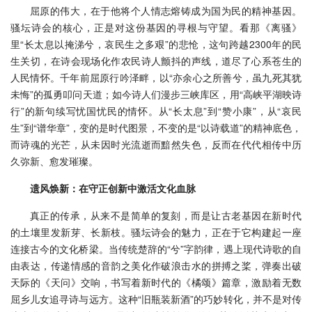
屈原的伟大，在于他将个人情志熔铸成为国为民的精神基因。
骚坛诗会的核心，正是对这份基因的寻根与守望。看那《离骚》
里“长太息以掩涕兮，哀民生之多艰”的悲怆，这句跨越2300年的民
生关切，在诗会现场化作农民诗人颤抖的声线，道尽了心系苍生的
人民情怀。千年前屈原行吟泽畔，以“亦余心之所善兮，虽九死其犹
未悔”的孤勇叩问天道；如今诗人们漫步三峡库区，用“高峡平湖映诗
行”的新句续写忧国忧民的情怀。从“长太息”到“赞小康”，从“哀民
生”到“谱华章”，变的是时代图景，不变的是“以诗载道”的精神底色，
而诗魂的光芒，从未因时光流逝而黯然失色，反而在代代相传中历
久弥新、愈发璀璨。
遗风焕新：在守正创新中激活文化血脉
真正的传承，从来不是简单的复刻，而是让古老基因在新时代
的土壤里发新芽、长新枝。骚坛诗会的魅力，正在于它构建起一座
连接古今的文化桥梁。当传统楚辞的“兮”字韵律，遇上现代诗歌的自
由表达，传递情感的音韵之美化作破浪击水的拼搏之桨，弹奏出破
天际的《天问》交响，书写着新时代的《橘颂》篇章，激励着无数
屈乡儿女追寻诗与远方。这种“旧瓶装新酒”的巧妙转化，并不是对传