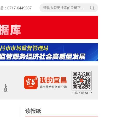
717-6449287
专题
读报纸