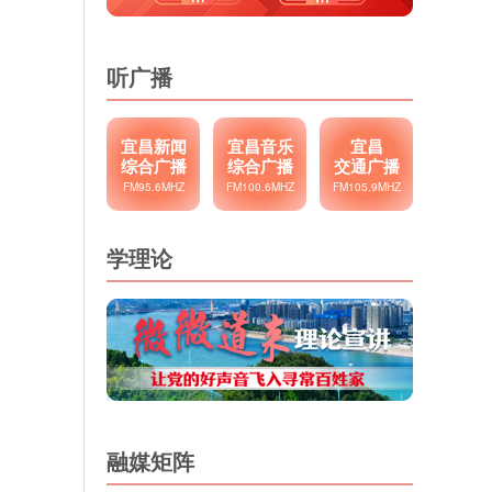
听广播
宜昌新闻
宜昌音乐
宜昌
综合广播
综合广播
交通广播
FM95.6MHZ
FM100.6MHZ
FM105.9MHZ
学理论
融媒矩阵