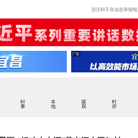
违法和不良信息举报电话：0
广告
时事
本地
媒观
时评