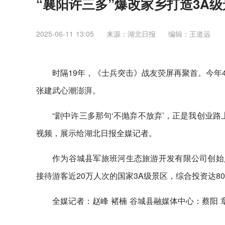
“襄阳许三多”爆改家乡打造3A级
2025-06-11 13:05
来源：湖北日报
编辑：王道远
时隔19年，《士兵突击》战友荧屏再聚首。今年
张建武心潮澎湃。
“剧中许三多那句‘不抛弃不放弃’，正是我创业
视频，展示给湖北日报全媒记者。
作为谷城县军旅班河生态旅游开发有限公司创始人
接待游客近20万人次的国家3A级景区，综合投资达80
全媒记者：赵峰 褚楠 谷城县融媒体中心：蔡阳 