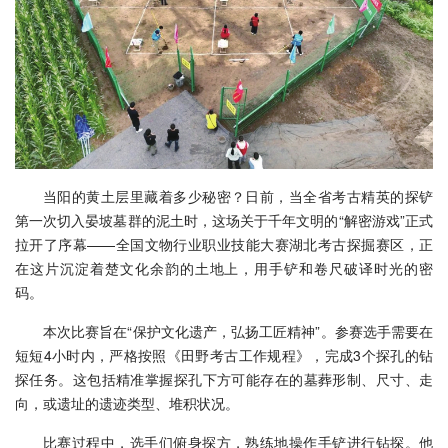
当阳的黄土层里藏着多少秘密？日前，当全省考古精英的探铲
第一次切入晏坡墓群的泥土时，这场关于千年文明的“解密游戏”正式
拉开了序幕——全国文物行业职业技能大赛湖北考古探掘赛区，正
在这片沉淀着楚文化余韵的土地上，用手铲和卷尺破译时光的密
码。
本次比赛旨在“保护文化遗产，弘扬工匠精神”。参赛选手需要在
短短4小时内，严格按照《田野考古工作规程》，完成3个探孔的钻
探任务。这包括精准掌握探孔下方可能存在的墓葬形制、尺寸、走
向，或遗址的遗迹类型、堆积状况。
比赛过程中，选手们俯身探方，熟练地操作手铲进行钻探。他