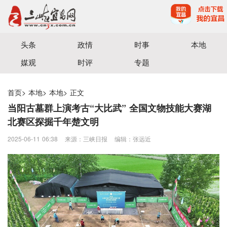
宜昌三峡融媒体中心主办
头条
政情
时事
本地
媒观
时评
专题
首页
>
本地
>
本地
>
正文
当阳古墓群上演考古“大比武” 全国文物技能大赛湖
北赛区探掘千年楚文明
2025-06-11 06:38
来源：三峡日报
编辑：张远近