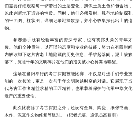
们需要仔细观察每一铲带出的土层变化，辨识土质土色和包含物，
以此判断地下遗迹的性质。同时，他们必须及时、规范地绘制探孔
的平面图、柱状图，详细记录勘探数据，并小心收集探孔出土的遗
物。
参赛选手既有经验丰富的资深专家，也有初露头角的青年才
俊。他们全神贯注，以严谨的态度和专业的技能，努力在有限时间
内解读脚下这片古老土地隐藏的历史信息。手铲起落间，泥土簌簌
落下，沉睡千年的文明碎片在他们的指尖被小心翼翼地唤醒。
这场在当阳举行的考古探掘技能比赛，不仅是对选手们专业技
能的一次检验，更是一次与千年文明跨越时空的对话。它展现了当
代考古工作者精益求精的工匠精神，也承载着保护与传承中华文化
遗产的重要使命。
此次比赛除了考古探掘之外，还设有金属、陶瓷、纸张书画、
木作、泥瓦作文物修复等组别。
（记者尤蔓、通讯员高暮雨）