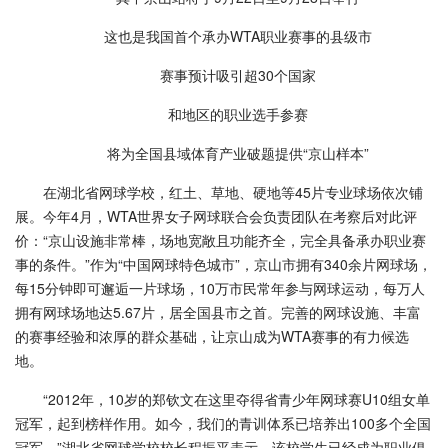
这也是我国首个承办WTA职业赛事的县级市
赛事预计吸引超30个国家
和地区的职业选手参赛
将为全国县域体育产业破题提供“京山样本”
在湖北省网球学校，红土、草地、硬地等45片专业球场依次铺
展。今年4月，WTA世界女子网球联合会负责团队在考察后对此评
价：“京山设施非常棒，场地宽敞且功能齐全，完全具备承办职业赛
事的条件。”作为“中国网球特色城市”，京山市拥有340余片网球场，
每15分钟即可邂逅一片球场，10万市民常年参与网球运动，每万人
拥有网球场地达5.67片，居全国县市之首。完善的网球设施、丰富
的赛事经验和浓厚的群众基础，让京山成为WTA赛事的有力候选
地。
“2012年，10岁的郑钦文在这里夺得省青少年网球赛U10组女单
冠军，起到榜样作用。如今，我们的青训体系已培养出100多个全国
冠军。”湖北省网球学校校长程振平表示，该校学生已经成为职业俱