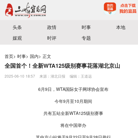
宜昌三峡融媒体中心主办
头条
政情
时事
本地
媒观
时评
专题
首页
>
时事
>
国内
>
正文
全国首个！全新WTA125级别赛事花落湖北京山
2025-06-10 18:57
来源：湖北日报
编辑：王道远
6月9日，WTA国际女子网球协会宣布
今年9月至10月期间
共有五站全新WTA125级别赛事
将在中国举办
其中京山站将于9月22日至9月28日举行