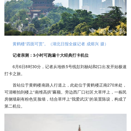
黄鹤楼“四面可赏”。（湖北日报全媒记者 成熔兴 摄）
记者亲测：3小时可跑遍十大经典打卡机位
6月6日8时30分，记者从地铁5号线彭刘杨站B2口出发开始极速
打卡之旅。
首站位于黄鹤楼南路人行道上，此处位于黄鹤楼正南270米处，
可清晰拍到楼上“南维高拱”匾额。旁边西厂口社区大草坪上，一栋民
房侧墙刷有粉色笑脸墙，结合草坪上“我爱武汉”的装置陈设，构成了
第二机位。