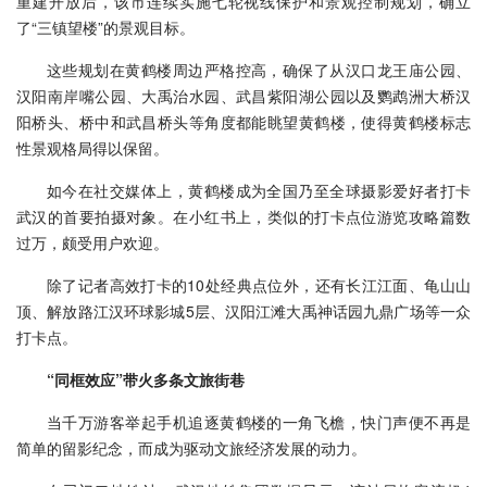
重建开放后，该市连续实施七轮视线保护和景观控制规划，确立
了“三镇望楼”的景观目标。
这些规划在黄鹤楼周边严格控高，确保了从汉口龙王庙公园、
汉阳南岸嘴公园、大禹治水园、武昌紫阳湖公园以及鹦鹉洲大桥汉
阳桥头、桥中和武昌桥头等角度都能眺望黄鹤楼，使得黄鹤楼标志
性景观格局得以保留。
如今在社交媒体上，黄鹤楼成为全国乃至全球摄影爱好者打卡
武汉的首要拍摄对象。在小红书上，类似的打卡点位游览攻略篇数
过万，颇受用户欢迎。
除了记者高效打卡的10处经典点位外，还有长江江面、龟山山
顶、解放路江汉环球影城5层、汉阳江滩大禹神话园九鼎广场等一众
打卡点。
“同框效应”带火多条文旅街巷
当千万游客举起手机追逐黄鹤楼的一角飞檐，快门声便不再是
简单的留影纪念，而成为驱动文旅经济发展的动力。