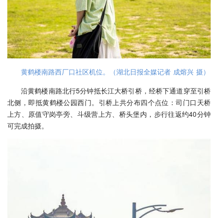
黄鹤楼南路西厂口社区机位。（湖北日报全媒记者 成熔兴 摄）
沿黄鹤楼南路北行5分钟抵长江大桥引桥，经桥下通道穿至引桥
北侧，即抵黄鹤楼公园西门。引桥上共分布四个点位：司门口天桥
上方、原值守岗亭旁、斗级营上方、桥头堡内，步行往返约40分钟
可完成拍摄。