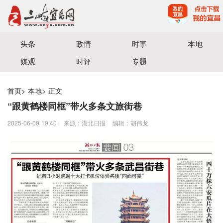
宜昌三峡融媒体中心主办
头条
政情
时事
本地
媒观
时评
专题
首页
>
本地
>
正文
“跟黄鹤楼同框”带火多条文旅街巷
2025-06-09 19:40
来源：​湖北日报
编辑：胡伟龙