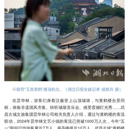
斗级营“玉笛黄鹤”楼顶机位。（湖北日报全媒记者 成熔兴 摄）
在昙华林，游客们身着汉服登上山顶城墙，与黄鹤楼合景同
框，体验非遗国风市集、聆听城墙音乐会、感受震撼灯光秀……武
昌古城文旅集团昙华林公司相关负责人介绍，通过与黄鹤楼的客流
联动，2024年昙华林文艺小镇的客流已突破1000万人次，今年“五
一”期间日均游客量近7万人，最高峰接近10万人，武昌古城“黄鹤楼