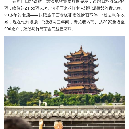
在司门口地铁站，武汉地铁集团数据显示，该站日均客流超4
万，峰值达21.55万人次。汹涌而来的打卡人流引爆相邻的青龙巷。
20多年的老店——张记热干面老板张宏胜捞面不停：“过去晌午收
摊，现在忙到凌晨！”短短两三年间，青龙巷内商户从30家激增至
200余户，藕汤与竹筒茶香气昼夜蒸腾。