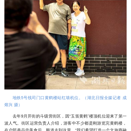
地铁5号线司门口黄鹤楼站红墙机位。（湖北日报全媒记者 成
熔兴 摄）
去年9月开街的斗级营街区，因“玉笛黄鹤”楼顶机位迎来了第一
波人气。街区运营负责人介绍，游客中不少都是刚游览完黄鹤楼，
在户部巷品尝美食后，顺道走到这里。“我们希望打造一个文旅商融