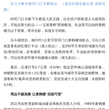
长江大桥引桥司门口天桥机位。（湖北日报全媒记者 成熔兴
摄）
经司门口天桥下引桥进入民主路，往北经户部巷进入斗级营街
区，可抵达第七机位——“玉笛黄鹤”壁画楼顶。在这里可以拍到黄鹤
楼与山下房屋、塔吊合影，实现古今同框。
出斗级营后，南行约1公里可至司门口黄鹤楼地铁点，C出口外
就是著名的红墙打卡点（第八机位），近200平方米的区域被分为自
拍/商拍区域，还有城管、安保人员维持秩序。不远处的得胜桥20
号，可以在民居窄巷中拍摄烟火楼影（第九机位）。
最后，记者打车2.7公里（6分钟）抵达昙华林山顶城墙市集，
钟楼附近东南方向1.2公里处，名楼金顶与城市天际线交相辉映，被
游客称为“最具诗意的框景机位”。至此完成十大点位拍摄，全程耗时
3小时。
周边不建高楼 让黄鹤楼“四面可赏”
武汉市自然资源和城乡建设局相关负责人介绍，1985年黄鹤楼