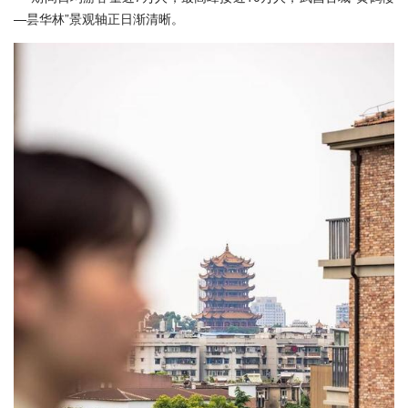
—昙华林”景观轴正日渐清晰。