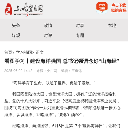
宜昌三峡融媒体中心主办
头条
政情
时事
本地
媒观
时评
专题
首页
>
学习强国
>
正文
看图学习丨建设海洋强国 总书记强调念好“山海经”
2025-06-09 14:43
来源：央广网
编辑：王道远
“海洋孕育了生命、联通了世界、促进了发展。”
我国既是陆地大国，也是海洋大国，拥有广泛的海洋战略利
益。党的十八大以来，习近平总书记高度重视我国海洋事业发展，
围绕“向海图强”作出一系列重要指示和部署，强调“必须进一步关心
海洋、认识海洋、经略海洋”，“要念‘山海经’”。
经略海洋、向海图强。6月8日是第17个“世界海洋日”，让我们