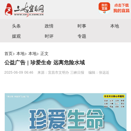
宜昌三峡融媒体中心主办
头条
政情
时事
本地
媒观
时评
专题
首页
>
本地
>
本地
>
正文
公益广告 | 珍爱生命 远离危险水域
2025-06-09 06:46
来源：宜昌市文明办 三峡日报
编辑：张远近