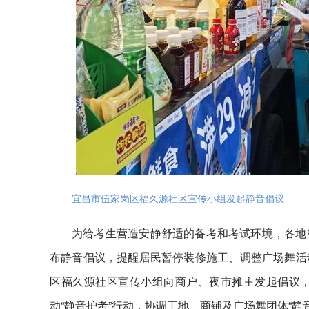
宜昌市伍家岗区福久源社区宣传小组发起静音倡议
为给考生营造安静舒适的备考和考试环境，各地
布静音倡议，提醒居民暂停装修施工、调整广场舞活
区福久源社区宣传小组向商户、夜市摊主发起倡议
动“静音护考”行动，协调工地、商铺及广场舞团体“静