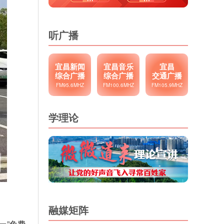
听广播
宜昌新闻
宜昌音乐
宜昌
综合广播
综合广播
交通广播
FM95.6MHZ
FM100.6MHZ
FM105.9MHZ
学理论
融媒矩阵
一”免费