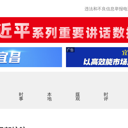
违法和不良信息举报电话：0
广告
时事
本地
媒观
时评