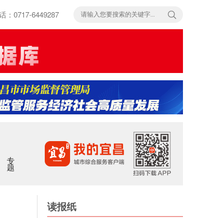
717-6449287
专题
读报纸