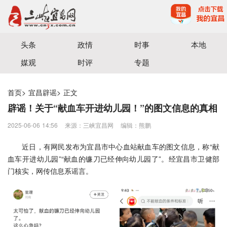
宜昌三峡融媒体中心主办
头条
政情
时事
本地
媒观
时评
专题
首页
>
宜昌辟谣
>
正文
辟谣！关于“献血车开进幼儿园！”的图文信息的真相
2025-06-06 14:56
来源：三峡宜昌网
编辑：熊鹏
近日，有网民发布为宜昌市中心血站献血车的图文信息，称“献
血车开进幼儿园”“献血的镰刀已经伸向幼儿园了”。经宜昌市卫健部
门核实，网传信息系谣言。