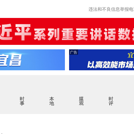
违法和不良信息举报电话：0
广告
时事
本地
媒观
时评