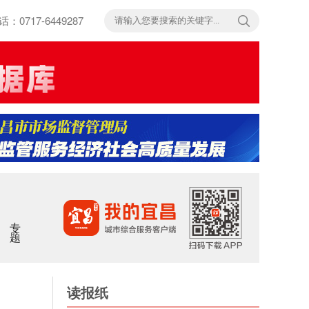
717-6449287
专题
读报纸