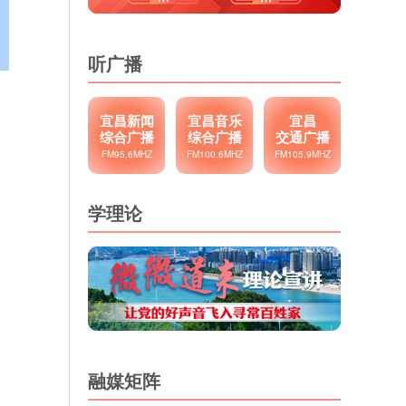
听广播
宜昌新闻
宜昌音乐
宜昌
综合广播
综合广播
交通广播
FM95.6MHZ
FM100.6MHZ
FM105.9MHZ
学理论
融媒矩阵