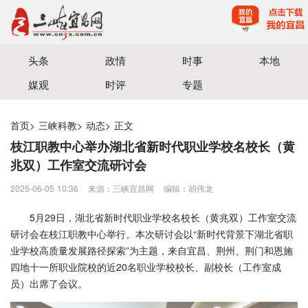
宜昌三峡融媒体中心主办
头条
政情
时事
本地
媒观
时评
专题
首页
>
三峡科教
>
动态
>
正文
枝江职教中心举办湖北省新时代职业学校名校长（黄
兆双）工作室交流研讨会
2025-06-05 10:36
来源：三峡宜昌网
编辑：胡伟龙
5月29日，湖北省新时代职业学校名校长（黄兆双）工作室交流
研讨会在枝江职教中心举行。本次研讨会以“新时代背景下湖北省职
业学校高质量发展路径探索”为主题，来自宜昌、荆州、荆门和恩施
四地十一所职业院校的近20名职业学校校长、副校长（工作室成
员）出席了会议。