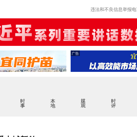
违法和不良信息举报电话：0
广告
时事
本地
媒观
时评