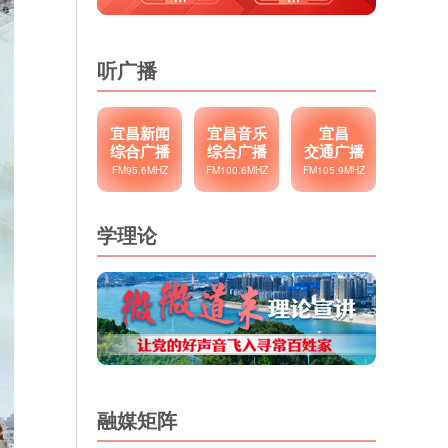
听广播
宜昌新闻
宜昌音乐
宜昌
综合广播
综合广播
交通广播
FM95.6MHZ
FM100.6MHZ
FM105.9MHZ
学理论
融媒矩阵