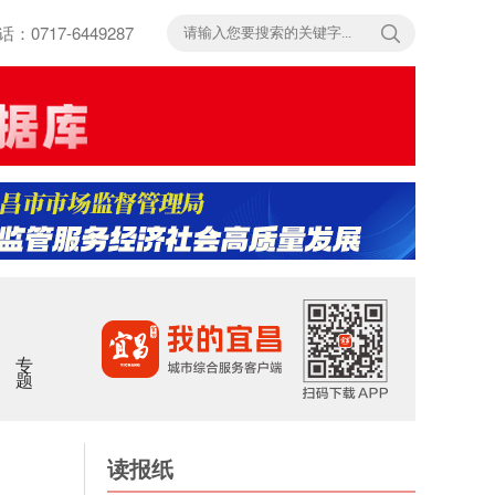
717-6449287
专题
读报纸