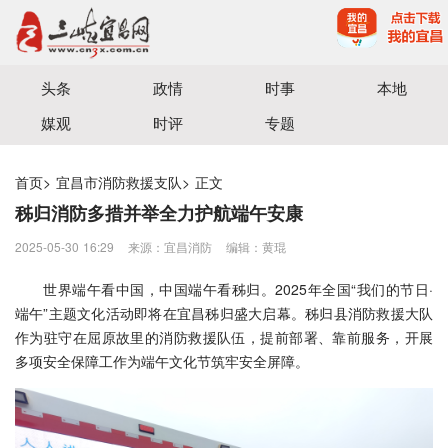
宜昌三峡融媒体中心主办
头条
政情
时事
本地
媒观
时评
专题
首页
>
宜昌市消防救援支队
>
正文
秭归消防多措并举全力护航端午安康
2025-05-30 16:29
来源：宜昌消防
编辑：黄琨
世界端午看中国，中国端午看秭归。2025年全国“我们的节日·
端午”主题文化活动即将在宜昌秭归盛大启幕。秭归县消防救援大队
作为驻守在屈原故里的消防救援队伍，提前部署、靠前服务，开展
多项安全保障工作为端午文化节筑牢安全屏障。