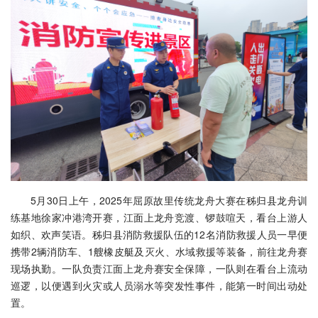
5月30日上午，2025年屈原故里传统龙舟大赛在秭归县龙舟训
练基地徐家冲港湾开赛，江面上龙舟竞渡、锣鼓喧天，看台上游人
如织、欢声笑语。秭归县消防救援队伍的12名消防救援人员一早便
携带2辆消防车、1艘橡皮艇及灭火、水域救援等装备，前往龙舟赛
现场执勤。一队负责江面上龙舟赛安全保障，一队则在看台上流动
巡逻，以便遇到火灾或人员溺水等突发性事件，能第一时间出动处
置。