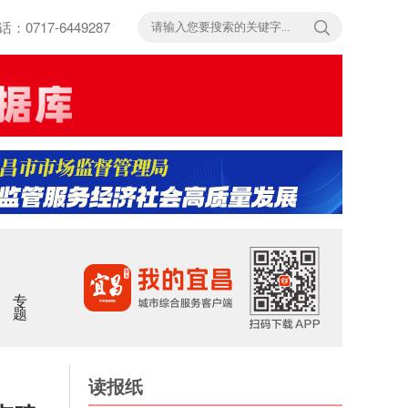
717-6449287
专题
读报纸