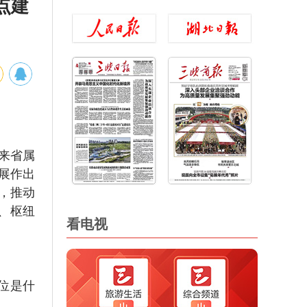
点建
来省属
展作出
，推动
、枢纽
看电视
位是什