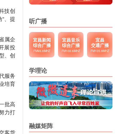
科技创
”、提
听广播
省属企
宜昌新闻
宜昌音乐
宜昌
综合广播
综合广播
交通广播
开展投
FM95.6MHZ
FM100.6MHZ
FM105.9MHZ
型、创
学理论
现代服务
业培育
一批高
努力打
融媒矩阵
空客货