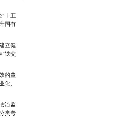
“十五
升国有
建立健
“铁交
效的董
业化、
法治监
分类考