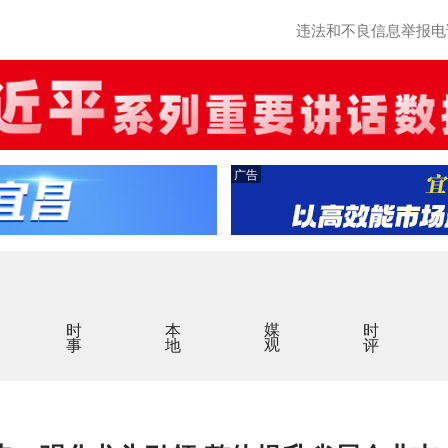
违法和不良信息举报电话：0
广告
时事
本地
媒观
时评