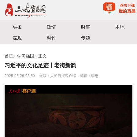
宜昌三峡融媒体中心主办
头条
政情
时事
本地
媒观
时评
专题
首页
>
学习强国
>
正文
习近平的文化足迹丨老街新韵
2025-05-29 08:50
来源：人民日报客户端
编辑：李懋