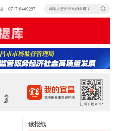
717-6449287
专题
读报纸