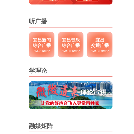
听广播
宜昌新闻
宜昌音乐
宜昌
综合广播
综合广播
交通广播
FM95.6MHZ
FM100.6MHZ
FM105.9MHZ
学理论
融媒矩阵