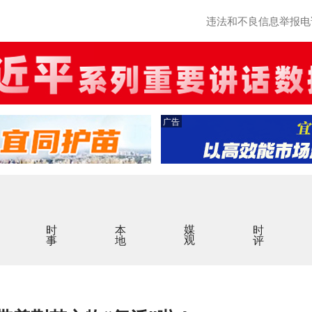
违法和不良信息举报电话：0
广告
时事
本地
媒观
时评