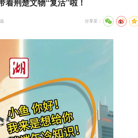
带着荆楚文物“复活”啦！
远
分享至：