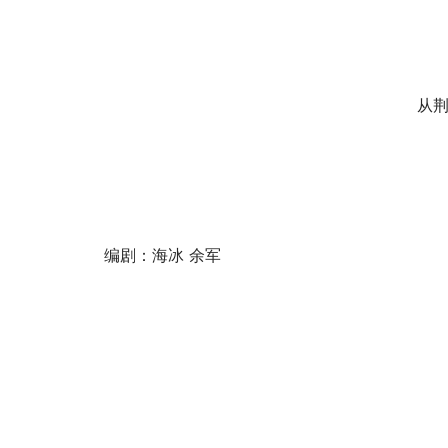
从荆
编剧：海冰 余军