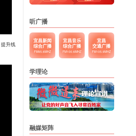
听广播
宜昌新闻
宜昌音乐
宜昌
力提升线
综合广播
综合广播
交通广播
FM95.6MHZ
FM100.6MHZ
FM105.9MHZ
学理论
融媒矩阵