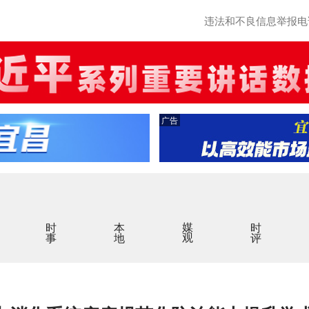
违法和不良信息举报电话：0
广告
时事
本地
媒观
时评