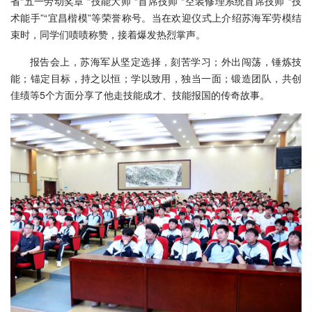
省“五一劳动奖章”“技能大师”“首席技师”“空装修理系统首席技师”“技
术能手”“宜昌楷模”等荣誉称号。当在欢迎仪式上介绍苏海军劳模结
束时，同学们啧啧称赞，接着爆发热烈掌声。
报告会上，苏海军从坚定选择，刻苦学习；外出闯荡，锤炼技
能；锚定目标，持之以恒；学以致用，独当一面；锻造团队，共创
佳绩等5个方面分享了他走技能成才、技能报国的传奇故事。