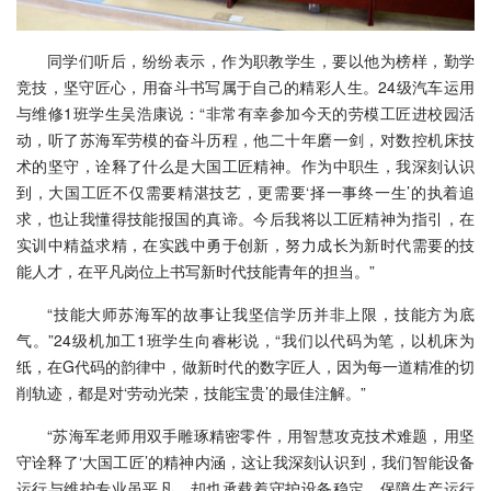
同学们听后，纷纷表示，作为职教学生，要以他为榜样，勤学
竞技，坚守匠心，用奋斗书写属于自己的精彩人生。24级汽车运用
与维修1班学生吴浩康说：“非常有幸参加今天的劳模工匠进校园活
动，听了苏海军劳模的奋斗历程，他二十年磨一剑，对数控机床技
术的坚守，诠释了什么是大国工匠精神。作为中职生，我深刻认识
到，大国工匠不仅需要精湛技艺，更需要‘择一事终一生’的执着追
求，也让我懂得技能报国的真谛。今后我将以工匠精神为指引，在
实训中精益求精，在实践中勇于创新，努力成长为新时代需要的技
能人才，在平凡岗位上书写新时代技能青年的担当。”
“技能大师苏海军的故事让我坚信学历并非上限，技能方为底
气。”24级机加工1班学生向睿彬说，“我们以代码为笔，以机床为
纸，在G代码的韵律中，做新时代的数字匠人，因为每一道精准的切
削轨迹，都是对‘劳动光荣，技能宝贵’的最佳注解。”
“苏海军老师用双手雕琢精密零件，用智慧攻克技术难题，用坚
守诠释了‘大国工匠’的精神内涵，这让我深刻认识到，我们智能设备
运行与维护专业虽平凡，却也承载着守护设备稳定、保障生产运行