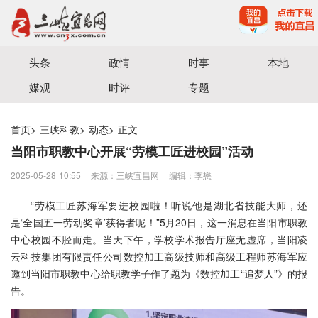
宜昌三峡融媒体中心主办
头条
政情
时事
本地
媒观
时评
专题
首页
>
三峡科教
>
动态
>
正文
当阳市职教中心开展“劳模工匠进校园”活动
2025-05-28 10:55
来源：三峡宜昌网
编辑：李懋
“劳模工匠苏海军要进校园啦！听说他是湖北省技能大师，还
是‘全国五一劳动奖章’获得者呢！”5月20日，这一消息在当阳市职教
中心校园不胫而走。当天下午，学校学术报告厅座无虚席，当阳凌
云科技集团有限责任公司数控加工高级技师和高级工程师苏海军应
邀到当阳市职教中心给职教学子作了题为《数控加工“追梦人”》的报
告。