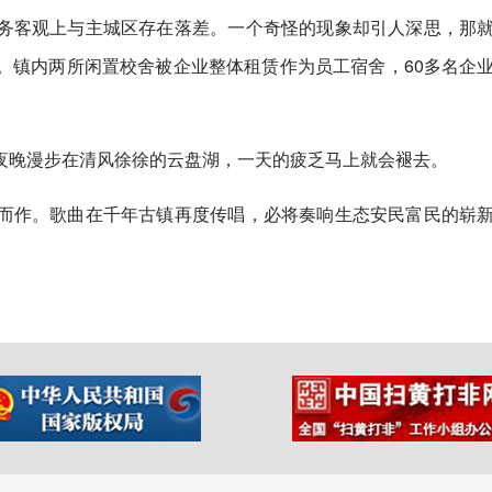
务客观上与主城区存在落差。一个奇怪的现象却引人深思，那
。镇内两所闲置校舍被企业整体租赁作为员工宿舍，60多名企
夜晚漫步在清风徐徐的云盘湖，一天的疲乏马上就会褪去。
而作。歌曲在千年古镇再度传唱，必将奏响生态安民富民的崭