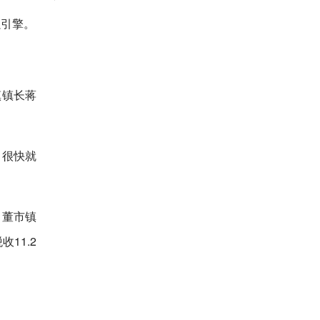
强引擎。
镇镇长蒋
，很快就
，董市镇
11.2