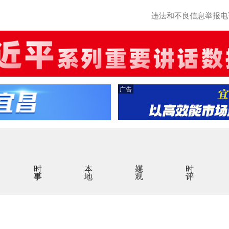
违法和不良信息举报电话：0
广告
时事
本地
媒观
时评