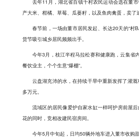
去年11月，湖北省百镇千村农民运动会选在董
产大米、柑橘、草莓、瓜蒌籽，以及鱼肉禽蛋，卖了
春节前，一场由董市居民发起、长达20天的“村
货节吸引城乡居民频频出手。
今年3月，枝江半程马拉松赛和健康跑，云集省内
餐饮业主，个个生意“爆棚”。
云盘湖充沛的水，在持续干旱中重新发挥了灌溉功
多万元。
流域区的居民像爱护自家水缸一样呵护房前屋后
花的同时，竞相改建民宿房间。
今年5月中旬起，日均50辆外地车进入董市收购