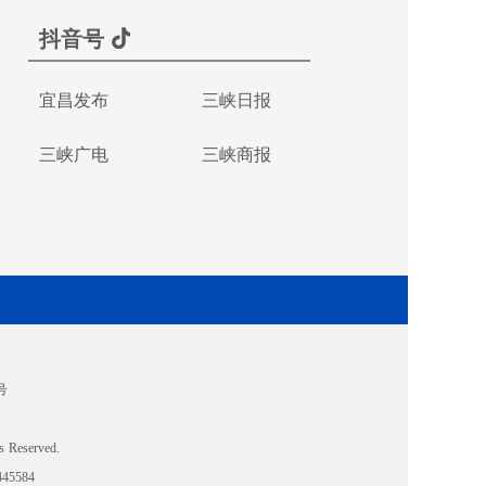
抖音号
宜昌发布
三峡日报
三峡广电
三峡商报
号
s Reserved.
5584