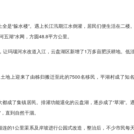
全是“躲水楼”。遇上长江汛期江水倒灌，居民们便生活在二楼
五湖”水网，方圆48.8平方公里。
，让玛瑙河水改道入江，云盘湖区新增了1万多亩肥沃耕地。低
土地上迎来了由秭归搬迁至此的7500名移民，平湖村成了知
都成了集镇居民。排灌功能退化的云盘湖，逐步成了“草湖”。
”，直到自然干涸。
江水相连的1公里渠系及岸坡进行公园式改造，整治后，不少市民每