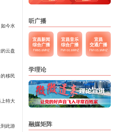
听广播
。如今水
宜昌新闻
宜昌音乐
宜昌
综合广播
综合广播
交通广播
洼的云盘
FM95.6MHZ
FM100.6MHZ
FM105.9MHZ
学理论
名的移民
遇上特大
融媒矩阵
天到此游