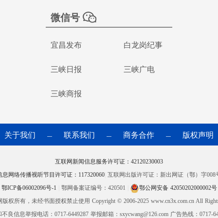
微信号
宜昌发布
白龙岗纪事
三峡日报
三峡广电
三峡商报
关于我们
联系我们
商务合作
版权声明
—
—
—
互联网新闻信息服务许可证：42120230003
信息网络传播视听节目许可证：117320060
|
互联网出版许可证：新出网证（鄂）字008
鄂ICP备06002096号-1
|
鄂网备案证编号：420501
|
鄂公网安备 42050202000002号
网版权所有，未经书面授权禁止使用
Copyright © 2006-2025 www.cn3x.com.cn All Right
良信息举报电话：0717-6449287 举报邮箱：sxycwang@126.com 广告热线：0717-644