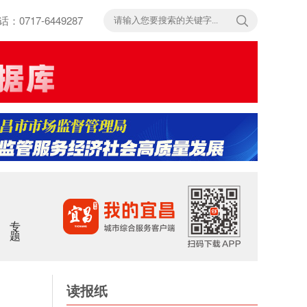
717-6449287
专题
读报纸