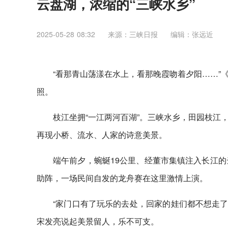
云盘湖，浓缩的“三峡水乡”
2025-05-28 08:32
来源：三峡日报
编辑：张远近
“看那青山荡漾在水上，看那晚霞吻着夕阳……”
照。
枝江坐拥“一江两河百湖”。三峡水乡，田园枝江
再现小桥、流水、人家的诗意美景。
端午前夕，蜿蜒19公里、经董市集镇注入长江的
助阵，一场民间自发的龙舟赛在这里激情上演。
“家门口有了玩乐的去处，回家的娃们都不想走了
宋发亮说起美景留人，乐不可支。