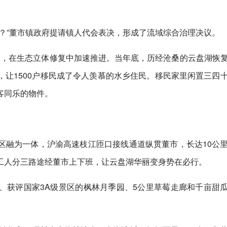
？”董市镇政府提请镇人代会表决，形成了流域综合治理决议。
理项目，在生态立体修复中加速推进。当年底，历经沧桑的云盘湖恢
让1500户移民成了令人羡慕的水乡住民。移民家里闲置三四
客同乐的物件。
区融为一体，沪渝高速枝江匝口接线通道纵贯董市，长达10公
工人分三路途经董市上下班，让云盘湖华丽变身势在必行。
、获评国家3A级景区的枫林月季园、5公里草莓走廊和千亩甜