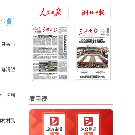
了真实写
，都渴望
膀、呐喊
看电视
湖村村民