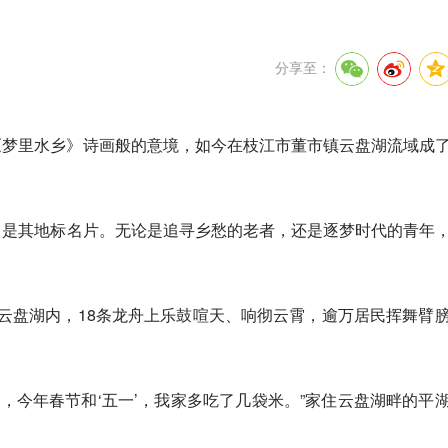
分享至：
《梦里水乡》诗画般的意境，如今在枝江市董市镇云盘湖流域成
，是其地标名片。无论是追寻乡愁的老者，还是逐梦时代的青年
云盘湖内，18条龙舟上乐鼓喧天、响彻云霄，逾万居民挥舞臂
，今年春节和‘五一’，我家多吃了几袋米。”家住云盘湖畔的平