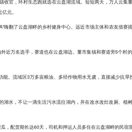
市镇收官，环村生态跑就选在云盘湖流域。短短两天，万人云集
近亿元。
BA”嗨翻了云盘湖畔的乡村健身中心。远近市场主体和农友借赛
外近万名选手，赛道也在云盘湖边。董市集镇和赛道旁5个村的
能。流域区3万多亩粮油、多经作物用水无虞，直接减少抗旱投
的湖水，不让一滴生活污水流往湖内，并在改水改灶改厕、植
甜瓜，配货期长达60天，司机和押运人员多住在云盘湖畔的民宿