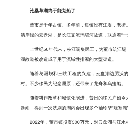
沧桑草湖终于能划船了
董市是千年古镇。多年前，集镇没有江堤，老街上
清岸绿的云盘湖，是长江支流玛瑙河故道，联通着“一河
上世纪50年代末，枝江调集民工，为董市筑江堤
湖故道被改造成了用于流域性排灌的大型渠道。
随着葛洲坝和三峡工程的兴建，云盘湖边肥沃的
村。不少移民为纪念屈原，还带来了龙舟和乌篷船。
随着耕作改革和城镇化演进，昔日的移民户如今大
暴雨，得到一次洗刷的湖内会出现多个袖珍型“堰塞湖
2022年，董市镇投资300万元，对云盘湖与