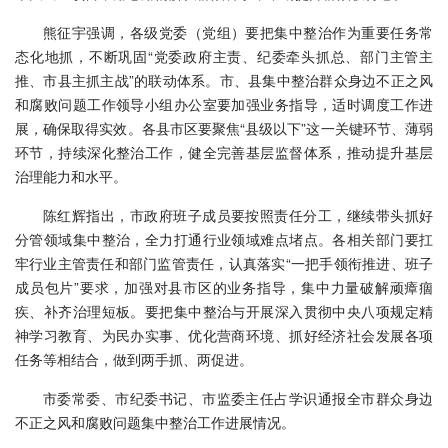
熊征宇强调，各级党委（党组）要把集中整治作为重要任务常
态化地抓，不断巩固“党委政府主责、纪委牵头抓总、部门主管主
推、市县主抓主战”的联动体系。市、县集中整治群众身边不正之风
和腐败问题工作领导小组办公室要加强业务指导，适时调度工作进
展，确保取得实效。各县市区要聚焦“县级以下”这一关键环节、薄弱
环节，持续深化整治工作，健全完善基层监督体系，推动提升基层
治理能力和水平。
陈红辉指出，市政府班子成员要按照责任分工，继续带头抓好
分管领域集中整治，全力打通行业领域难点堵点。各相关部门要扛
牢行业主管责任和部门监管责任，认真落实“一把手领衔推进、班子
成员包片”要求，加强对县市区的业务指导，集中力量破解顽瘴痼
疾、补齐治理短板。要把集中整治与开展深入贯彻中央八项规定精
神学习教育、为民办实事、优化营商环境、抓好经济社会发展各项
任务等相结合，做到两手抓、两促进。
市委常委、市纪委书记、市监委主任占学识通报全市群众身边
不正之风和腐败问题集中整治工作进展情况。