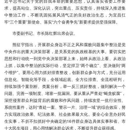
近平总书记关于党的自我革命的重要思想，认真落实省委工作要
求，提高站位、深化认识，突出重点、压实责任，持续深入推进集
中整治工作，不断巩固拓展风清气正的良好政治生态，为宜昌扛
牢“三个重要”新使命、落实“六个奋勇争先”新要求提供坚强保障。
市委副书记、市长陈红辉出席会议。
熊征宇指出，开展群众身边不正之风和腐败问题集中整治是党
中央作出的重大决策部署，是关系党的执政根基的大事。要切实把
思想和行动统一到党中央决策部署上来，始终从政治上看、从政治
上抓，以集中整治的实际行动，坚定捍卫“两个确立”、坚决做到“两
个维护”。要用心用力抓好排查整改，创新群众参与方式，充分运用
信息化、智能化等手段，全领域起底、全方位排查、全流程研判，
持续加强个案剖析、类案分析，举一反三抓好整改，做到解决一个
问题、完善一项制度、堵塞一批漏洞。要从重从严查处“蝇贪蚁腐”，
深挖侵害群众利益背后的腐败和作风问题，持续攻坚一批行业性、
系统性案件，达到“查处一案、警示一片、治理一域”的综合效应，努
力实现政治效果、纪法效果、社会效果最大化。要全心全意办好民
生实事，不折不扣抓好中央确定的16件群众身边具体实事和省、市
十大民生项目，用心用情解决群众诉求，不断提升群众获得感。