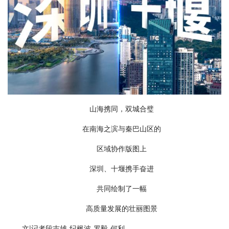
山海携同，双城合璧
在南海之滨与秦巴山区的
区域协作版图上
深圳、十堰携手奋进
共同绘制了一幅
高质量发展的壮丽图景
文|记者段吉雄 纪枫波 罗毅 何利