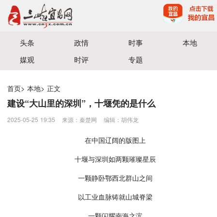
宜昌三峡融媒体中心主办
头条
政情
时事
本地
媒观
时评
专题
首页
>
本地
>
正文
建设“大山里的深圳”，十堰凭的是什么
2025-05-25 19:35
来源：​秦楚网
编辑：胡伟龙
在中国辽阔的版图上
十堰与深圳如两颗璀璨星辰
一颗静卧鄂西北群山之间
以工业血脉铸就山城脊梁
一颗闪耀南海之滨