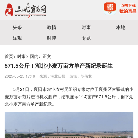
宜昌三峡融媒体中心主办
头条
政情
时事
本地
媒观
时评
专题
首页
>
时事
>
国内
>
正文
571.5公斤！湖北小麦万亩方单产新纪录诞生
2025-05-25 17:49
来源：湖北日报
编辑：胡伟龙
5月21日，襄阳市农业农村局组织专家对位于襄州区古驿镇的小
麦万亩示范片进行机收测产，结果显示平均亩产571.5公斤，创下湖
北小麦万亩方单产新纪录。