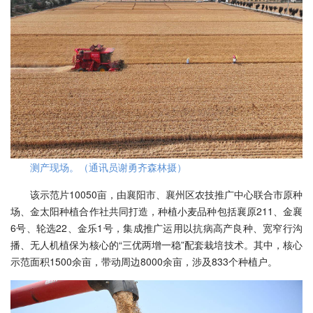
测产现场。（通讯员谢勇齐森林摄）
该示范片10050亩，由襄阳市、襄州区农技推广中心联合市原种
场、金太阳种植合作社共同打造，种植小麦品种包括襄原211、金襄
6号、轮选22、金乐1号，集成推广运用以抗病高产良种、宽窄行沟
播、无人机植保为核心的“三优两增一稳”配套栽培技术。其中，核心
示范面积1500余亩，带动周边8000余亩，涉及833个种植户。