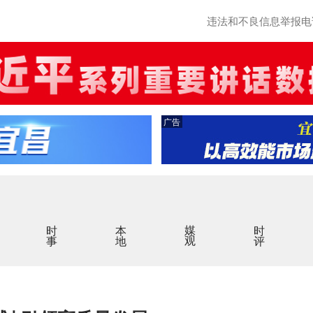
违法和不良信息举报电话：0
广告
时事
本地
媒观
时评