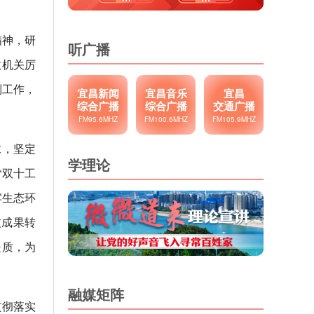
精神，研
听广播
政机关厉
制工作，
宜昌新闻
宜昌音乐
宜昌
综合广播
综合广播
交通广播
FM95.6MHZ
FM100.6MHZ
FM105.9MHZ
求，坚定
学理论
“双十工
牢生态环
技成果转
提质，为
融媒矩阵
贯彻落实