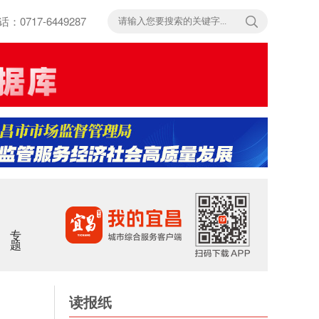
717-6449287
专题
读报纸