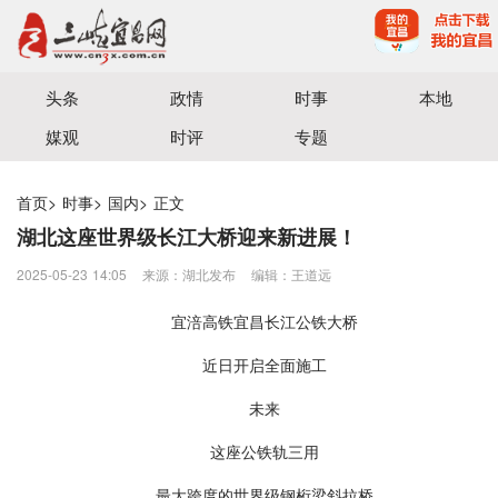
宜昌三峡融媒体中心主办
头条
政情
时事
本地
媒观
时评
专题
首页
>
时事
>
国内
>
正文
湖北这座世界级长江大桥迎来新进展！
2025-05-23 14:05
来源：湖北发布
编辑：王道远
宜涪高铁宜昌长江公铁大桥
近日开启全面施工
未来
这座公铁轨三用
最大跨度的世界级钢桁梁斜拉桥