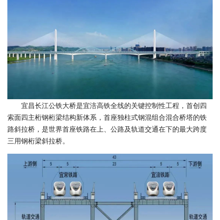
宜昌长江公铁大桥是宜涪高铁全线的关键控制性工程，首创四
索面四主桁钢桁梁结构新体系，首座独柱式钢混组合混合桥塔的铁
路斜拉桥，是世界首座铁路在上、公路及轨道交通在下的最大跨度
三用钢桁梁斜拉桥。