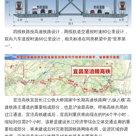
四线铁路按高速铁路设计，两线轨道交通按时速80公里设计，
双向六车道按时速60公里设计，相关标准在同类桥梁中居“世界第
一”。
宜涪高铁宜昌长江公铁大桥国家中长期高速铁路网“八纵八横”高
速铁路主通道的重要组成部分，也是沪渝蓉高铁、呼南高铁共用的
过江通道。宜涪高铁建成后，宜昌到重庆将由现在的约4个半小时，
缩短到仅需2个小时。该桥是建设长江经济带综合立体交通走廊的重
要组成部分，将来建成后对完善我国铁路网络布局，促进区域协调