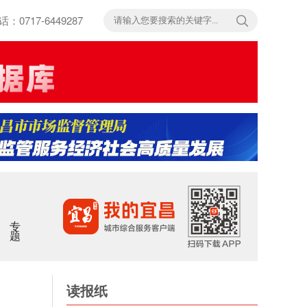
717-6449287
专题
读报纸