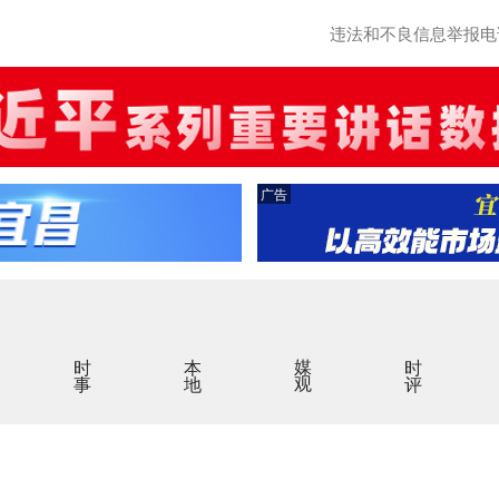
违法和不良信息举报电话：0
广告
时事
本地
媒观
时评