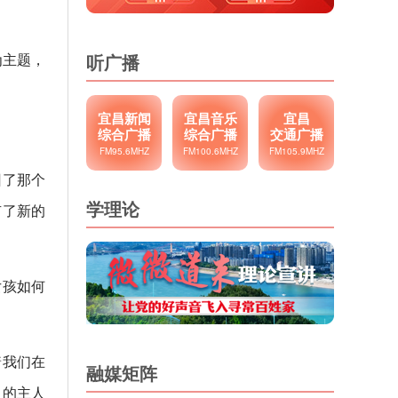
为主题，
听广播
宜昌新闻
宜昌音乐
宜昌
综合广播
综合广播
交通广播
FM95.6MHZ
FM100.6MHZ
FM105.9MHZ
回了那个
学理论
有了新的
女孩如何
着我们在
融媒矩阵
中的主人