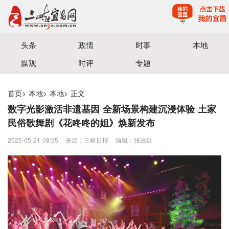
宜昌三峡融媒体中心主办
头条
政情
时事
本地
媒观
时评
专题
首页
>
本地
>
本地
>
正文
数字光影激活非遗基因 全新场景构建沉浸体验 土家
民俗歌舞剧《花咚咚的姐》焕新发布
2025-05-21 08:55
来源：三峡日报
编辑：张远近