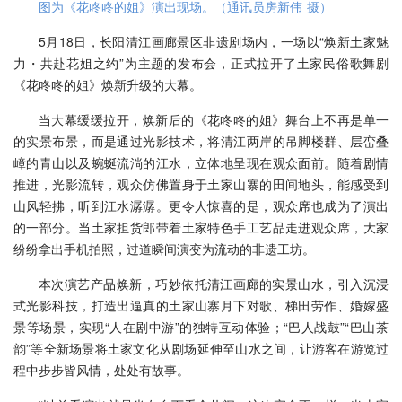
图为《花咚咚的姐》演出现场。（通讯员房新伟 摄）
5月18日，长阳清江画廊景区非遗剧场内，一场以“焕新土家魅
力・共赴花姐之约”为主题的发布会，正式拉开了土家民俗歌舞剧
《花咚咚的姐》焕新升级的大幕。
当大幕缓缓拉开，焕新后的《花咚咚的姐》舞台上不再是单一
的实景布景，而是通过光影技术，将清江两岸的吊脚楼群、层峦叠
嶂的青山以及蜿蜒流淌的江水，立体地呈现在观众面前。随着剧情
推进，光影流转，观众仿佛置身于土家山寨的田间地头，能感受到
山风轻拂，听到江水潺潺。更令人惊喜的是，观众席也成为了演出
的一部分。当土家担货郎带着土家特色手工艺品走进观众席，大家
纷纷拿出手机拍照，过道瞬间演变为流动的非遗工坊。
本次演艺产品焕新，巧妙依托清江画廊的实景山水，引入沉浸
式光影科技，打造出逼真的土家山寨月下对歌、梯田劳作、婚嫁盛
景等场景，实现“人在剧中游”的独特互动体验；“巴人战鼓”“巴山茶
韵”等全新场景将土家文化从剧场延伸至山水之间，让游客在游览过
程中步步皆风情，处处有故事。