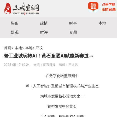
宜昌三峡融媒体中心主办
头条
政情
时事
本地
媒观
时评
专题
首页
>
本地
>
本地
>
正文
老工业城玩转AI！黄石竞逐AI赋能新赛道→
2025-05-19 19:24
来源：黄石日报
编辑：王道远
在数字化转型浪潮中
AI（人工智能）重塑城市治理模式与产业生态
为城市发展核心驱动力之一
转型发展中的黄石
以AI赋能，积极拥抱AI智能