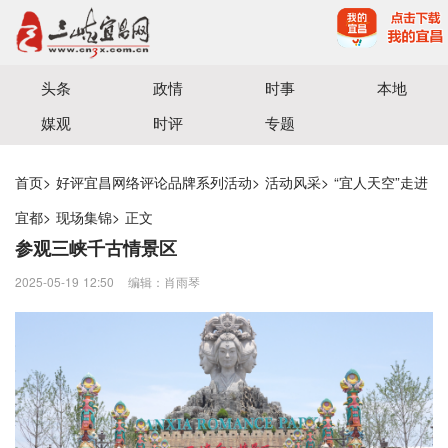
宜昌三峡融媒体中心主办
头条
政情
时事
本地
媒观
时评
专题
首页
>
好评宜昌网络评论品牌系列活动
>
活动风采
>
“宜人天空”走进
宜都
>
现场集锦
>
正文
参观三峡千古情景区
2025-05-19 12:50
编辑：肖雨琴