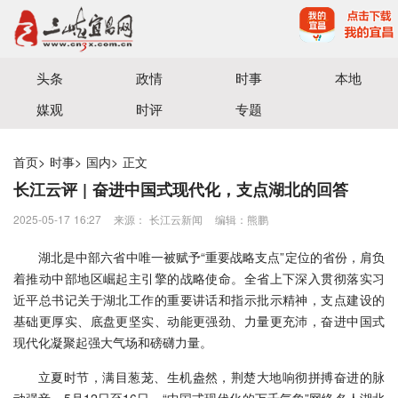
宜昌三峡融媒体中心主办
头条
政情
时事
本地
媒观
时评
专题
首页
>
时事
>
国内
>
正文
长江云评 | 奋进中国式现代化，支点湖北的回答
2025-05-17 16:27
来源： 长江云新闻
编辑：熊鹏
湖北是中部六省中唯一被赋予“重要战略支点”定位的省份，肩负
着推动中部地区崛起主引擎的战略使命。全省上下深入贯彻落实习
近平总书记关于湖北工作的重要讲话和指示批示精神，支点建设的
基础更厚实、底盘更坚实、动能更强劲、力量更充沛，奋进中国式
现代化凝聚起强大气场和磅礴力量。
立夏时节，满目葱茏、生机盎然，荆楚大地响彻拼搏奋进的脉