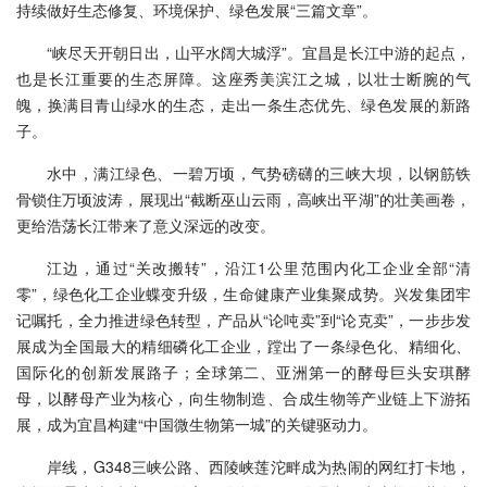
持续做好生态修复、环境保护、绿色发展“三篇文章”。
“峡尽天开朝日出，山平水阔大城浮”。宜昌是长江中游的起点，
也是长江重要的生态屏障。这座秀美滨江之城，以壮士断腕的气
魄，换满目青山绿水的生态，走出一条生态优先、绿色发展的新路
子。
水中，满江绿色、一碧万顷，气势磅礴的三峡大坝，以钢筋铁
骨锁住万顷波涛，展现出“截断巫山云雨，高峡出平湖”的壮美画卷，
更给浩荡长江带来了意义深远的改变。
江边，通过“关改搬转”，沿江1公里范围内化工企业全部“清
零”，绿色化工企业蝶变升级，生命健康产业集聚成势。兴发集团牢
记嘱托，全力推进绿色转型，产品从“论吨卖”到“论克卖”，一步步发
展成为全国最大的精细磷化工企业，蹚出了一条绿色化、精细化、
国际化的创新发展路子；全球第二、亚洲第一的酵母巨头安琪酵
母，以酵母产业为核心，向生物制造、合成生物等产业链上下游拓
展，成为宜昌构建“中国微生物第一城”的关键驱动力。
岸线，G348三峡公路、西陵峡莲沱畔成为热闹的网红打卡地，