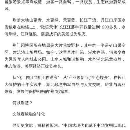
当旅游景点串珠成链，游客一路自驾，一路观赏，生态旅游蔚然成
风。
荆楚大地山更青、水更绿、天更蓝。长江干流、丹江口库区水
质稳定在Ⅱ类以上，“微笑天使”长江江豚种群数量达到1200多头，水
清岸绿、江豚逐浪、麋鹿成群的美景成为常态。
荆门园博园所在地原是大片荒坡野林，其中约一半是矿山采空
区、建筑渣土填埋场。如今，这里草木吐绿，湖水静淌，悄然变身
为风景宜人的城市公园。山水人城和谐相融，水韵湖北绿意盎然，
生态旅游、美丽经济正拔节生长。
从“化工围江”到“江豚逐浪”，从“产业焕新”到“生态蝶变”。在长江
大保护的十年实践中，湖北锐意书写自然与人文交响、雄壮与瑰丽
兼蓄、发展与保护相融的“荆”彩篇章。
何以荆楚？
文脉赓续融合转化
寻历史文脉，探精神长河。“中国式现代化赋予中华文明以现代