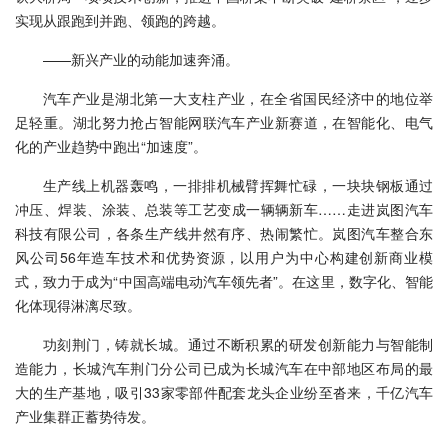
实现从跟跑到并跑、领跑的跨越。
——新兴产业的动能加速奔涌。
汽车产业是湖北第一大支柱产业，在全省国民经济中的地位举
足轻重。湖北努力抢占智能网联汽车产业新赛道，在智能化、电气
化的产业趋势中跑出“加速度”。
生产线上机器轰鸣，一排排机械臂挥舞忙碌，一块块钢板通过
冲压、焊装、涂装、总装等工艺变成一辆辆新车……走进岚图汽车
科技有限公司，各条生产线井然有序、热闹繁忙。岚图汽车整合东
风公司56年造车技术和优势资源，以用户为中心构建创新商业模
式，致力于成为“中国高端电动汽车领先者”。在这里，数字化、智能
化体现得淋漓尽致。
功刻荆门，铸就长城。通过不断积累的研发创新能力与智能制
造能力，长城汽车荆门分公司已成为长城汽车在中部地区布局的最
大的生产基地，吸引33家零部件配套龙头企业纷至沓来，千亿汽车
产业集群正蓄势待发。