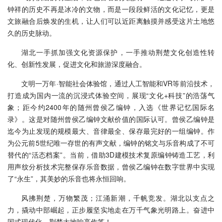
钟祥的历史不再是冰冷的文物，而是一段段鲜活的文化记忆，更是
文旅融合后焕发的生机，让人们可以近距离触摸并感受这片土地悠
久的历史脉动。
湖北一手抓加强文化资源保护，一手推动荆楚文化创造性转
化、创新性发展，促进文化和旅游深度融合。
文明一万年·智能社会体验馆，通过人工智能和VR等前沿技术，
打造成为国内一流的沉浸式体验空间，展现“文化+科技”的浩荡气
象；距今约2400年的随州曾侯乙编钟，入选《世界记忆国际名
录》。这是对随州曾侯乙编钟文献价值的国际认可。曾侯乙编钟是
迄今为止发现的规模最大、音律最全、保存最完好的一组编钟。作
为公元前5世纪唯一存世的有声文献，编钟的铭文与乐音构成了不可
替代的“活态档案”。当前，借助3D建模技术复原编钟铸造工艺，利
用声纹分析技术完整保存乐音数据，曾侯乙编钟在数字世界中实现
了“永生”，其美妙的乐音也将永恒回响。
风拂荆楚，万物繁茂；江涌新潮，千帆竞发。湖北以支点之
力，撬动中部崛起，正步履坚实地走在万千气象光明路上。奋进中
国式现代化，荆楚大地响亮作答！