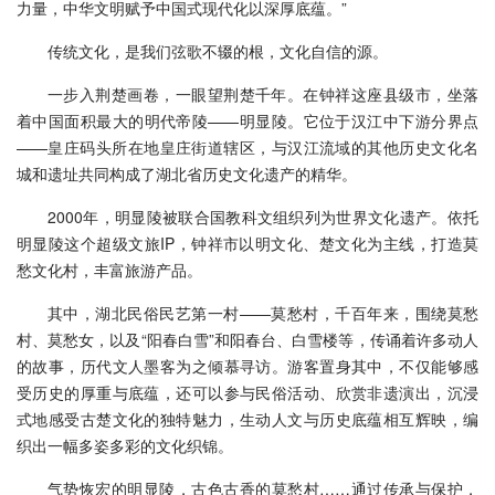
力量，中华文明赋予中国式现代化以深厚底蕴。”
传统文化，是我们弦歌不辍的根，文化自信的源。
一步入荆楚画卷，一眼望荆楚千年。在钟祥这座县级市，坐落
着中国面积最大的明代帝陵——明显陵。它位于汉江中下游分界点
——皇庄码头所在地皇庄街道辖区，与汉江流域的其他历史文化名
城和遗址共同构成了湖北省历史文化遗产的精华。
2000年，明显陵被联合国教科文组织列为世界文化遗产。依托
明显陵这个超级文旅IP，钟祥市以明文化、楚文化为主线，打造莫
愁文化村，丰富旅游产品。
其中，湖北民俗民艺第一村——莫愁村，千百年来，围绕莫愁
村、莫愁女，以及“阳春白雪”和阳春台、白雪楼等，传诵着许多动人
的故事，历代文人墨客为之倾慕寻访。游客置身其中，不仅能够感
受历史的厚重与底蕴，还可以参与民俗活动、欣赏非遗演出，沉浸
式地感受古楚文化的独特魅力，生动人文与历史底蕴相互辉映，编
织出一幅多姿多彩的文化织锦。
气势恢宏的明显陵，古色古香的莫愁村……通过传承与保护，