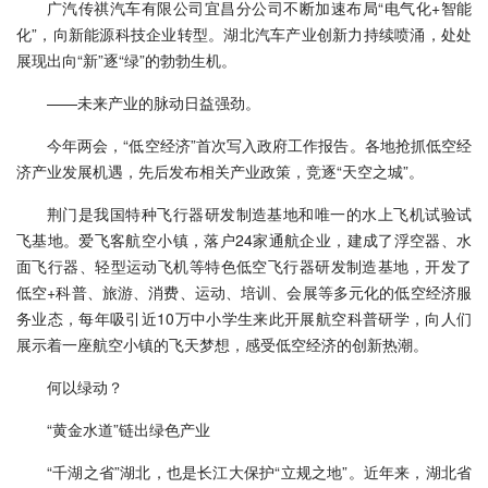
广汽传祺汽车有限公司宜昌分公司不断加速布局“电气化+智能
化”，向新能源科技企业转型。湖北汽车产业创新力持续喷涌，处处
展现出向“新”逐“绿”的勃勃生机。
——未来产业的脉动日益强劲。
今年两会，“低空经济”首次写入政府工作报告。各地抢抓低空经
济产业发展机遇，先后发布相关产业政策，竞逐“天空之城”。
荆门是我国特种飞行器研发制造基地和唯一的水上飞机试验试
飞基地。爱飞客航空小镇，落户24家通航企业，建成了浮空器、水
面飞行器、轻型运动飞机等特色低空飞行器研发制造基地，开发了
低空+科普、旅游、消费、运动、培训、会展等多元化的低空经济服
务业态，每年吸引近10万中小学生来此开展航空科普研学，向人们
展示着一座航空小镇的飞天梦想，感受低空经济的创新热潮。
何以绿动？
“黄金水道”链出绿色产业
“千湖之省”湖北，也是长江大保护“立规之地”。近年来，湖北省