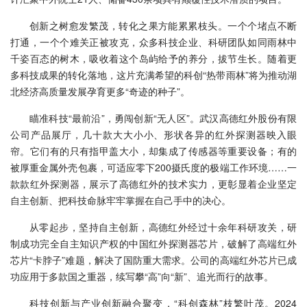
创新之树愈发繁茂，转化之果方能累累枝头。一个个堵点不断
打通，一个个难关正被攻克，众多科技企业、科研团队如同雨林中
千姿百态的树木，吸收着这个岛屿给予的养分，拔节生长。随着更
多科技成果的转化落地，这片充满希望的科创“热带雨林”将为推动湖
北经济高质量发展孕育更多“奇迹的种子”。
瞄准科技“最前沿”，勇闯创新“无人区”。武汉高德红外股份有限
公司产品展厅，几十款大大小小、形状各异的红外探测器映入眼
帘。它们有的只有指甲盖大小，却集成了传感器等重要设备；有的
被厚重金属外壳包裹，可适应零下200摄氏度的极端工作环境……一
款款红外探测器，展示了高德红外的技术实力，更彰显着企业坚定
自主创新、把科技命脉牢牢掌握在自己手中的决心。
从零起步，坚持自主创新，高德红外经过十余年科研攻关，研
制成功完全自主知识产权的中国红外探测器芯片，破解了高端红外
芯片“卡脖子”难题，解决了国防重大需求。公司的高端红外芯片已成
功应用于多款国之重器，续写攀“高”向“新”、追光而行的故事。
科技创新与产业创新融合聚变，“科创森林”枝繁叶茂。2024