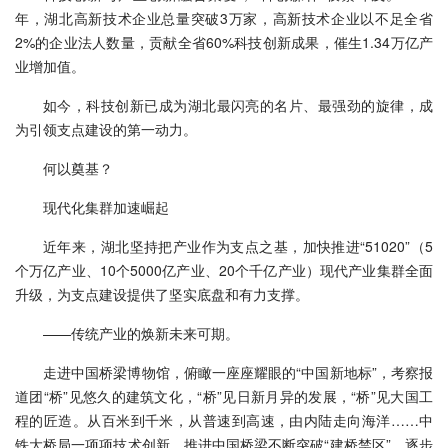
年，湖北高新技术企业总量突破3万家，高新技术企业以不足全省
2%的企业法人数量，贡献全省60%科技创新成果，催生1.34万亿产
业增加值。
如今，科技创新已成为湖北最闪亮的名片、最强劲的旋律，成
为引领支点建设的第一动力。
何以奠基？
现代化集群加速崛起
近年来，湖北坚持把产业作为支点之基，加快推进“51020”（5
个万亿产业、10个5000亿产业、20个千亿产业）现代产业集群全面
升级，为支点建设提供了坚实底盘和有力支撑。
——传统产业的焕新未来可期。
走进中国桥梁博物馆，俯瞰一座座耀眼的“中国新地标”，考察报
道团“桥”见悠久的建筑文化，“桥”见日新月异的发展，“桥”见大国工
程的匠造。从百米到千米，从普速到高速，由内陆走向海洋……中
铁大桥局一项项技术创新，推进中国桥梁不断突破“建桥禁区”，逐步