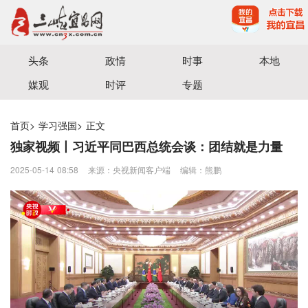
宜昌三峡融媒体中心主办
头条
政情
时事
本地
媒观
时评
专题
首页
>
学习强国
>
正文
独家视频丨习近平同巴西总统会谈：团结就是力量
2025-05-14 08:58
来源：央视新闻客户端
编辑：熊鹏