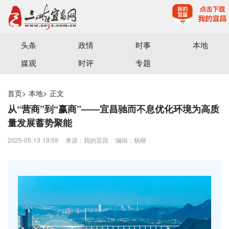
宜昌三峡融媒体中心主办
头条
政情
时事
本地
媒观
时评
专题
首页
>
本地
>
正文
从“营商”到“赢商”——宜昌驰而不息优化环境为高质
量发展蓄势聚能
2025-05-13 19:59
来源：我的宜昌
编辑：杨柳