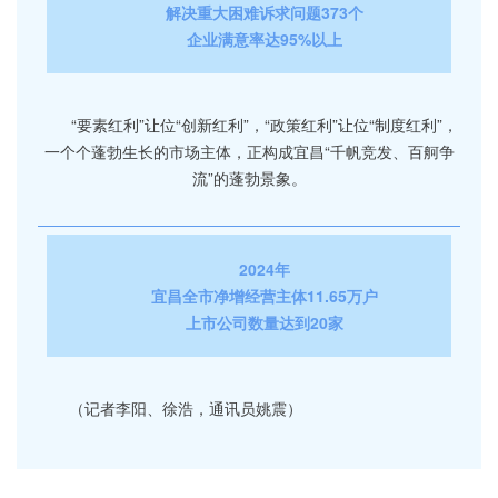
解决重大困难诉求问题373个
企业满意率达95%以上
“要素红利”让位“创新红利”，“政策红利”让位“制度红利”，
一个个蓬勃生长的市场主体，正构成宜昌“千帆竞发、百舸争
流”的蓬勃景象。
2024年
宜昌全市净增经营主体11.65万户
上市公司数量达到20家
（记者李阳、徐浩，通讯员姚震）