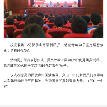
校党委副书记郭朋山寄语新团员，勉励青年学子坚定理想信
念，勇担时代使命。
活动同步举行表彰仪式，乔文欣等22同学获评“优秀团员”称号，
陈启韩等22名同学荣获“新时代好青年”称号。
仪式在嘹亮的团歌声中圆满落幕。兴山一中的新团员们表示将
以实际行动践行五四精神，为强国复兴贡献青春力量。（兴山一中
宣）