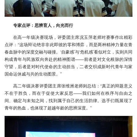
专家点评：思辨育人，向光而行
在高一年级决赛现场，评委团主席况玉萍老师对赛事作出精彩
点评：“这场辩论绝非非此即彼的零和博弈，而是两种精神力量在青
春血脉中的深度交融与碰撞。‘自豪感’与‘危机感’看似对立，实则共同
构成青年与民族双向奔赴的精神图谱——前者是对文化根脉的深情
守望，后者是对时代使命的主动担当，二者交织成新时代青年与家
国命运休戚与共的生动图景。”
高二年级决赛评委团主席张维洲老师则总结：“真正的辩题意义
不在于胜负，而在于促使大家反思——我们如何在秩序与自由之
间、确定与未知之间，找到属于自己的生活韵律。选手们既展现了
青年的热血，也体现了超越年龄的思辨深度。”