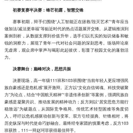
初赛复赛半决赛：锋芒初露，智慧交锋
赛事初期，辩手们围绕“人工智能正在拯救/毁灭艺术”“青年应当
做加法/减法更幸福”等贴近时代的热点话题展开交锋。从逻辑推演到
案例剖析，从数据支撑到价值升华，选手们以扎实的知识储备和敏
锐的洞察力，展现了青年一代对社会问题的深刻思考。场场辩论座
无虚席，观众席中掌声与喝彩此起彼伏，彰显了校园文化的蓬勃活
力。
决赛舞台：巅峰对决，思想共振
决赛现场，高一年级111班和103班围绕“当前年轻人更应增强民
族自豪感还是危机感”展开激辩。正方以“文化自信铸魂、科技突破聚
力”为论点，结合“中国航天精神”“非遗传承创新”等案例，强调民族自
豪感是凝聚共识、推动发展的精神动力；反方则以“居安思危方能行
稳致远”为破题点，从国际竞争格局、传统艺术转型困难等角度切
入，呼吁以危机感驱动创新与变革。双方引经据典、针锋相对，将
历史纵深与时代使命巧妙融合。最终经专家团的慎重考虑，反方103
班获胜，111一辩赵珂菲获得最佳辩手。