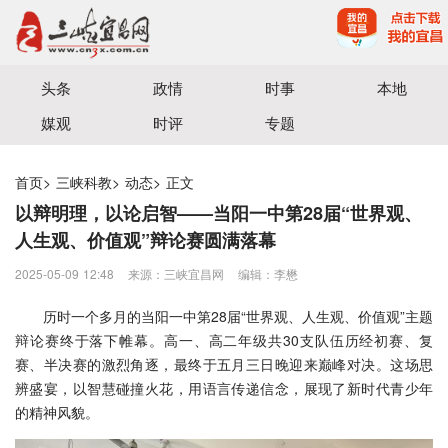
宜昌三峡融媒体中心主办
头条
政情
时事
本地
媒观
时评
专题
首页
>
三峡科教
>
动态
>
正文
以辩明理，以论启智——当阳一中第28届“世界观、
人生观、价值观”辩论赛圆满落幕
2025-05-09 12:48
来源：三峡宜昌网
编辑：李懋
历时一个多月的当阳一中第28届“世界观、人生观、价值观”主题
辩论赛终于落下帷幕。高一、高二年级共30支队伍历经初赛、复
赛、半决赛的激烈角逐，最终于五月三日晚迎来巅峰对决。这场思
辨盛宴，以智慧碰撞火花，用语言传递信念，展现了新时代青少年
的精神风貌。