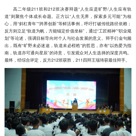
高二年级211班和212班决赛辩题“人生应是旷野/人生应有轨
道”则聚焦个体成长命题。正方以“人生无界，探索多元可能”为核
心，用“斜杠青年”“跨界创新”等鲜活事例，呼吁打破传统路径依赖；
反方则立足“轨道为帆，方能锚定价值坐标”，通过“工匠精神”“职业规
划”等论述，强调目标导向对个人与社会发展的意义。辩手们金句频
出，既有“旷野未必迷途，轨道未必桎梏”的哲思，亦有“以热爱为指
南，轨道亦可通向星辰”的诗意，引发观众对人生选择的深度共鸣。
最终，经综合评定，反方212班获胜，211四辩王瑞琦获最佳辩手。