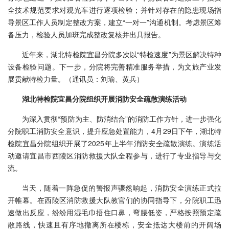
全技术规范要求对观光车进行逐项检验；并针对存在的隐患现场指
导景区工作人员制定整改方案，建立“一对一”沟通机制。考虑景区筹
备压力，检验人员加班完成整改复核并出具报告。
近年来，湖北特检院宜昌分院多次以“特检速度”为景区解决特种
设备检验问题。下一步，分院将完善精准服务举措，为文旅产业发
展贡献特检力量。（通讯员：刘瑜、黄兵）
湖北特检院宜昌分院组织开展消防安全疏散演练活动
为深入贯彻“预防为主、防消结合”的消防工作方针，进一步强化
分院职工消防安全意识，提升应急处置能力，4月29日下午，湖北特
检院宜昌分院组织开展了2025年上半年消防安全疏散演练。演练活
动邀请宜昌市西陵区消防救援大队全程参与，进行了专业指导与交
流。
当天，随着一阵急促的警报声骤然响起，消防安全演练正式拉
开帷幕。在西陵区消防救援大队教官们的协同指导下，分院职工迅
速做出反应，纷纷用湿毛巾捂住口鼻，弯腰低姿，严格按照预定疏
散路线，快速且有序地撤离所在楼栋，安全抵达大楼前的开阔场