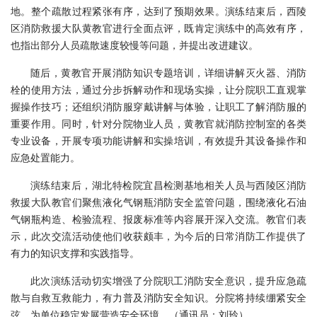
地。整个疏散过程紧张有序，达到了预期效果。演练结束后，西陵
区消防救援大队黄教官进行全面点评，既肯定演练中的高效有序，
也指出部分人员疏散速度较慢等问题，并提出改进建议。
随后，黄教官开展消防知识专题培训，详细讲解灭火器、消防
栓的使用方法，通过分步拆解动作和现场实操，让分院职工直观掌
握操作技巧；还组织消防服穿戴讲解与体验，让职工了解消防服的
重要作用。同时，针对分院物业人员，黄教官就消防控制室的各类
专业设备，开展专项功能讲解和实操培训，有效提升其设备操作和
应急处置能力。
演练结束后，湖北特检院宜昌检测基地相关人员与西陵区消防
救援大队教官们聚焦液化气钢瓶消防安全监管问题，围绕液化石油
气钢瓶构造、检验流程、报废标准等内容展开深入交流。教官们表
示，此次交流活动使他们收获颇丰，为今后的日常消防工作提供了
有力的知识支撑和实践指导。
此次演练活动切实增强了分院职工消防安全意识，提升应急疏
散与自救互救能力，有力普及消防安全知识。分院将持续绷紧安全
弦，为单位稳定发展营造安全环境。（通讯员：刘玲）