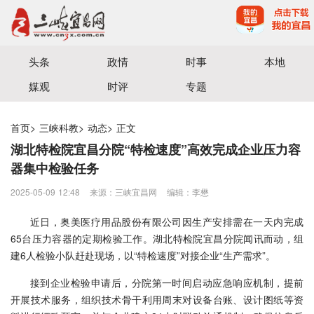
宜昌三峡融媒体中心主办
头条
政情
时事
本地
媒观
时评
专题
首页
>
三峡科教
>
动态
>
正文
湖北特检院宜昌分院“特检速度”高效完成企业压力容
器集中检验任务
2025-05-09 12:48
来源：三峡宜昌网
编辑：李懋
近日，奥美医疗用品股份有限公司因生产安排需在一天内完成
65台压力容器的定期检验工作。湖北特检院宜昌分院闻讯而动，组
建6人检验小队赶赴现场，以“特检速度”对接企业“生产需求”。
接到企业检验申请后，分院第一时间启动应急响应机制，提前
开展技术服务，组织技术骨干利用周末对设备台账、设计图纸等资