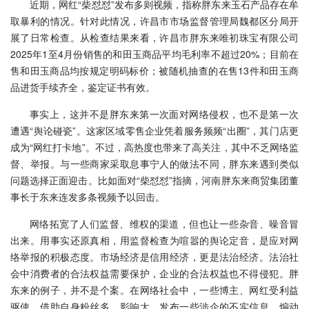
近期，网红“柴怼怼”发布多则视频，指称胖东来玉石产品存在牟
取暴利的情况。针对此情况，许昌市市场监督管理局魏都区分局开
展了日常检查。从检查结果来看，许昌市胖东来唯初珠宝有限公司
2025年1至4月份销售的和田玉商品平均毛利率不超过20%；目前在
售和田玉商品均按规定明码标价；被随机抽查的在售13件和田玉商
品进货手续齐全，鉴定证书有效。
事实上，这并不是胖东来第一次面对网络侵权，也不是第一次
遭遇“舆论碰瓷”。这家区域零售企业凭着服务频频“出圈”，其门店更
成为“网红打卡地”。不过，高热度也带来了高关注，其中不乏网络监
督、举报。与一些商家采取息事宁人的做法不同，胖东来遇到类似
问题选择正面迎击。比如面对“柴怼怼”指摘，河南胖东来商贸集团董
事长于东来连发多条视频予以回击。
网络拓宽了人们监督、维权的渠道，但也让一些杂音、噪音冒
出来。用事实还原真相，用监督检查为喧嚣的舆论定音，是应对网
络举报的积极态度。市场经济是信用经济，更是法治经济。法治社
会中消费者的合法权益需要保护，企业的合法权益也不得侵犯。胖
东来的例子，并不是个案。在网络社会中，一些博主、网红受利益
驱使，借助自身粉丝多、影响大，发布一些涉企的不实信息，煽动