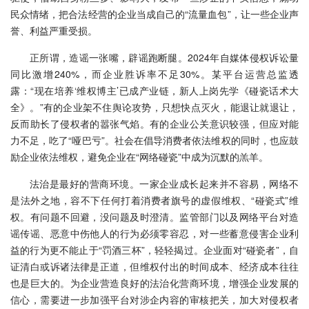
民众情绪，把合法经营的企业当成自己的“流量血包”，让一些企业声
誉、利益严重受损。
正所谓，造谣一张嘴，辟谣跑断腿。2024年自媒体侵权诉讼量
同比激增240%，而企业胜诉率不足30%。某平台运营总监透
露：“现在培养‘维权博主’已成产业链，新人上岗先学《碰瓷话术大
全》。”有的企业架不住舆论攻势，只想快点灭火，能退让就退让，
反而助长了侵权者的嚣张气焰。有的企业公关意识较强，但应对能
力不足，吃了“哑巴亏”。社会在倡导消费者依法维权的同时，也应鼓
励企业依法维权，避免企业在“网络碰瓷”中成为沉默的羔羊。
法治是最好的营商环境。一家企业成长起来并不容易，网络不
是法外之地，容不下任何打着消费者旗号的虚假维权、“碰瓷式”维
权。有问题不回避，没问题及时澄清。监管部门以及网络平台对造
谣传谣、恶意中伤他人的行为必须零容忍，对一些蓄意侵害企业利
益的行为更不能止于“罚酒三杯”，轻轻揭过。企业面对“碰瓷者”，自
证清白或诉诸法律是正道，但维权付出的时间成本、经济成本往往
也是巨大的。为企业营造良好的法治化营商环境，增强企业发展的
信心，需要进一步加强平台对涉企内容的审核把关，加大对侵权者