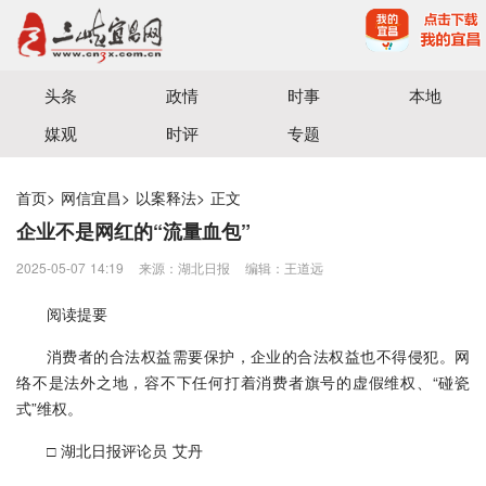
宜昌三峡融媒体中心主办
头条
政情
时事
本地
媒观
时评
专题
首页
>
网信宜昌
>
以案释法
>
正文
企业不是网红的“流量血包”
2025-05-07 14:19
来源：湖北日报
编辑：王道远
阅读提要
消费者的合法权益需要保护，企业的合法权益也不得侵犯。网
络不是法外之地，容不下任何打着消费者旗号的虚假维权、“碰瓷
式”维权。
□ 湖北日报评论员 艾丹