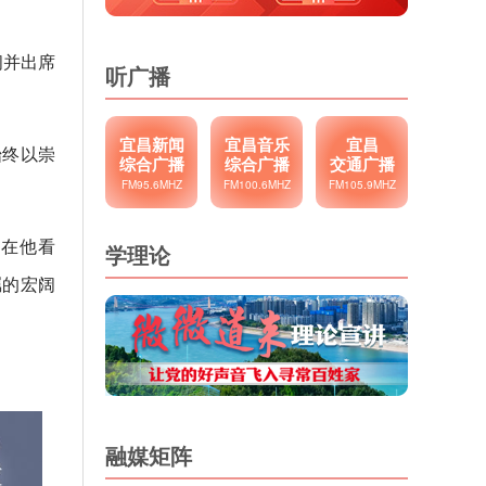
问并出席
听广播
宜昌新闻
宜昌音乐
宜昌
始终以崇
综合广播
综合广播
交通广播
FM95.6MHZ
FM100.6MHZ
FM105.9MHZ
。在他看
学理论
瞩的宏阔
融媒矩阵