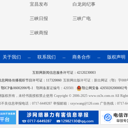
宜昌发布
白龙岗纪事
三峡日报
三峡广电
三峡商报
关于我们
联系我们
商务合作
版权声明
—
—
—
互联网新闻信息服务许可证：42120230003
信息网络传播视听节目许可证：117320060
|
互联网出版许可证：新出网证（鄂）字008
鄂ICP备06002096号-1
|
鄂网备案证编号：420501
|
鄂公网安备 42050202000002号
网版权所有，未经书面授权禁止使用
Copyright © 2006-2025 www.cn3x.com.cn All Right
良信息举报电话：0717-6449287 举报邮箱：sxycwang@126.com 广告热线：0717-644