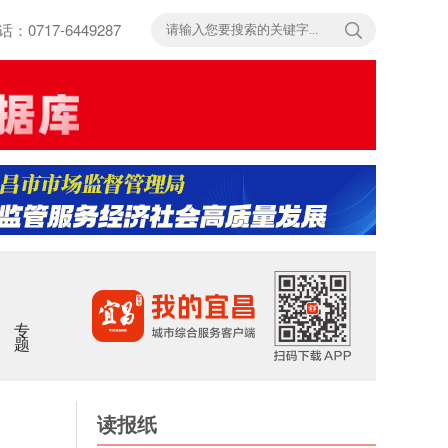
717-6449287
专题
读报纸