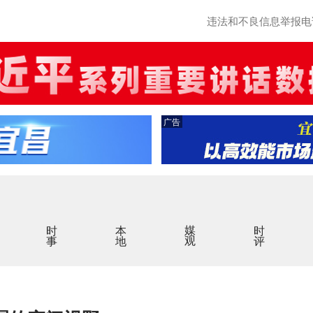
违法和不良信息举报电话：0
广告
时事
本地
媒观
时评