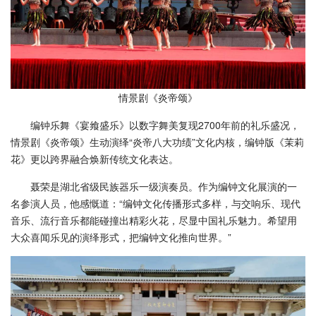
情景剧《炎帝颂》
编钟乐舞《宴飨盛乐》以数字舞美复现2700年前的礼乐盛况，
情景剧《炎帝颂》生动演绎“炎帝八大功绩”文化内核，编钟版《茉莉
花》更以跨界融合焕新传统文化表达。
聂荣是湖北省级民族器乐一级演奏员。作为编钟文化展演的一
名参演人员，他感慨道：“编钟文化传播形式多样，与交响乐、现代
音乐、流行音乐都能碰撞出精彩火花，尽显中国礼乐魅力。希望用
大众喜闻乐见的演绎形式，把编钟文化推向世界。”