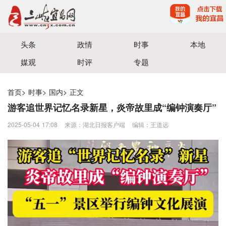
宜昌三峡融媒体中心主办
头条
政情
时事
本地
媒观
时评
专题
首页
>
时事
>
国内
>
正文
游客追世界记忆名录新星，炎帝故里成“编钟演奏厅”
2025-05-04 17:08
来源：湖北日报客户端
编辑：王道远