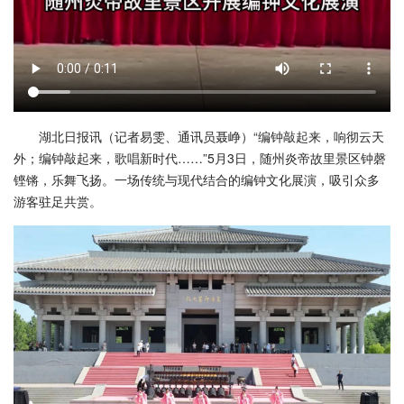
湖北日报讯（记者易雯、通讯员聂峥）“编钟敲起来，响彻云天
外；编钟敲起来，歌唱新时代……”5月3日，随州炎帝故里景区钟磬
铿锵，乐舞飞扬。一场传统与现代结合的编钟文化展演，吸引众多
游客驻足共赏。