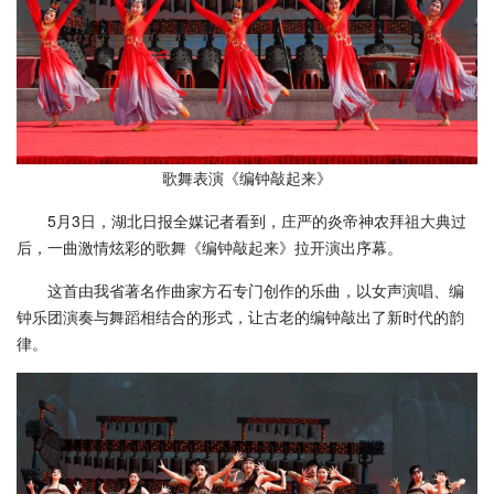
歌舞表演《编钟敲起来》
5月3日，湖北日报全媒记者看到，庄严的炎帝神农拜祖大典过
后，一曲激情炫彩的歌舞《编钟敲起来》拉开演出序幕。
这首由我省著名作曲家方石专门创作的乐曲，以女声演唱、编
钟乐团演奏与舞蹈相结合的形式，让古老的编钟敲出了新时代的韵
律。