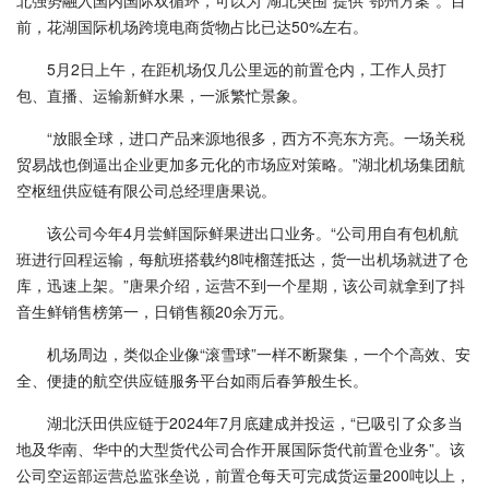
北强势融入国内国际双循环，可以为“湖北突围”提供“鄂州方案”。目
前，花湖国际机场跨境电商货物占比已达50%左右。
5月2日上午，在距机场仅几公里远的前置仓内，工作人员打
包、直播、运输新鲜水果，一派繁忙景象。
“放眼全球，进口产品来源地很多，西方不亮东方亮。一场关税
贸易战也倒逼出企业更加多元化的市场应对策略。”湖北机场集团航
空枢纽供应链有限公司总经理唐果说。
该公司今年4月尝鲜国际鲜果进出口业务。“公司用自有包机航
班进行回程运输，每航班搭载约8吨榴莲抵达，货一出机场就进了仓
库，迅速上架。”唐果介绍，运营不到一个星期，该公司就拿到了抖
音生鲜销售榜第一，日销售额20余万元。
机场周边，类似企业像“滚雪球”一样不断聚集，一个个高效、安
全、便捷的航空供应链服务平台如雨后春笋般生长。
湖北沃田供应链于2024年7月底建成并投运，“已吸引了众多当
地及华南、华中的大型货代公司合作开展国际货代前置仓业务”。该
公司空运部运营总监张垒说，前置仓每天可完成货运量200吨以上，