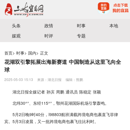
宜昌三峡融媒体中心主办
头条
政情
时事
本地
媒观
时评
专题
首页
>
时事
>
国内
>
正文
花湖双引擎拓展出海新赛道 中国制造从这里飞向全
球
2025-05-03 15:13
来源：湖北日报
编辑：熊鹏
湖北日报全媒记者 孙滨 周鹏 通讯员 陈稳定 张颖
北纬30^°、东经115^°，鄂州花湖国际机场引擎轰鸣。
5月2日晚9时40分，I98803航班满载跨境电商包裹直飞菲律
宾。5月3日凌晨，又一批跨境电商包裹飞往比利时。