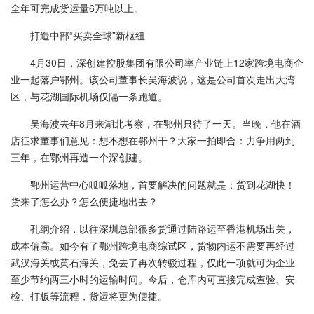
全年可完成货运量6万吨以上。
打造中部“买卖全球”新枢纽
4月30日，深创建控股集团有限公司率产业链上12家跨境电商企
业一起落户鄂州。该公司董事长吴海波说，这是公司首次走出大湾
区，与花湖国际机场仅隔一条跑道。
吴海波去年8月来湖北考察，在鄂州只待了一天。当晚，他在酒
店征求董事们意见：想不想在鄂州干？大家一拍即合：力争用两到
三年，在鄂州再造一个深创建。
鄂州运营中心呱呱落地，首要解决的问题就是：货到花湖快！
货来了怎么办？怎么便捷地出去？
孔纲介绍，以往深圳总部很多货通过陆路运至香港机场出关，
成本偏高。如今有了鄂州跨境电商综试区，货物内运不需要再经过
武汉海关或黄石海关，免去了再次转驳过程，仅此一项就可为企业
至少节约两三小时的运输时间。今后，仓库内可直接完成查验、安
检、打板等流程，货运将更为便捷。