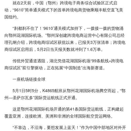
就在2天前，中国（鄂州）跨境电子商务综合试验区正式启
动，“9610”简单通关模式下的首单跨境电商货物乘顺丰航空直飞美
国纽约。
“刹都刹不住了！‘9610’通关模式加持下，一拨接一拨的货物涌
向鄂州花湖国际机场。”鄂州深创建跨境电商运营中心有限公司总经
理孔纲介绍，跨境电商综试区获批以来，已报关3万张清单；跨境电
商综试区启用后，5月2日当天报关数就冲到了1.6万单。
传统外贸通道遇阻，湖北凭借花湖国际机场“99条航线+跨境电
商综试区”双引擎驱动，正在拓展“中国制造”出海新赛道。
一座机场链接全球
5月1日5时5分，K4865航班从鄂州花湖国际机场腾空而起，“鄂
州—圣萨尔瓦多”国际货运航线正式开通。
这是鄂州花湖国际机场开通的第41条国际货运航线，正构建起
覆盖亚洲，连接欧洲、美洲和非洲的全球国际航空货运网络。
“不靠边，不沿海，要想发展上蓝天！”作为中国中部地区对外开