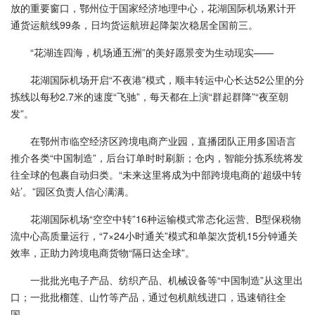
放的重要窗口，鄂州位于国家经济地理中心，花湖国际机场累计开
通货运航线99条，日均货运航班起降架次稳居全国前三。
“花湖连四海，机场通五洲”的美好愿景变为生动现实——
花湖国际机场开启“不夜港”模式，顺丰转运中心长达52公里的分
拣线以每秒2.7米的速度“飞驰”，每天都在上演“群起群降”“夜至朝
发”。
在鄂州市临空经济区跨境电商产业园，直播团队正用多国语言
推介各类“中国制造”，后台订单时时刷新；仓内，智能分拣系统将发
往全球的包裹自动归类。“未来这里将成为中部跨境电商的‘超级中转
站’。”园区负责人信心满满。
花湖国际机场“空空中转”16种运输模式常态化运营、B型保税物
流中心高质量运行，“7×24小时通关”模式和单架次货机15分钟通关
效率，正助力跨境电商货物“隔日达全球”。
一批批光电子产品、纺织产品、机械设备等“中国制造”从这里出
口；一批批榴莲、山竹等产品，通过包机航线进口，迅速销往全
国。