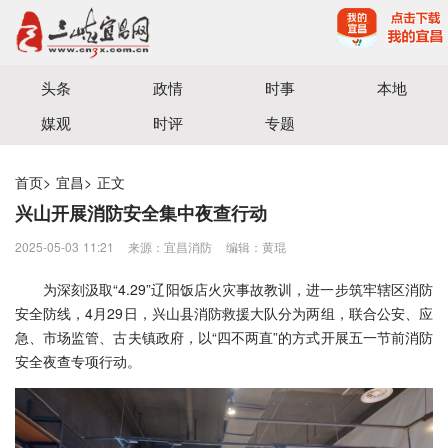
宜昌三峡融媒体中心主办
头条
政情
时事
本地
媒观
时评
专题
首页
>
宜昌
>
正文
兴山开展消防安全集中夜查行动
2025-05-03 11:21
来源：宜昌消防
编辑：黄琨
为深刻汲取“4.29”辽阳饭店火灾事故教训，进一步筑牢辖区消防
安全防线，4月29日，兴山县消防救援大队分为两组，联合公安、应
急、市场监管、古夫镇政府，以“四不两直”的方式开展五一节前消防
安全夜查专项行动。