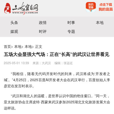
宜昌三峡融媒体中心主办
头条
政情
时事
本地
媒观
时评
专题
首页
>
本地
>
本地
>
正文
五场大会显强大气场：正在“长高”的武汉让世界看见
2025-05-01 13:39
来源：大武汉
编辑：张远近
“我相信，随着无代码开发时代的到来，武汉将成为‘开发者之
城’。”4月25日，2025百度AI开发者大会在武汉举行，百度创始人李
彦宏在发言时表示。
“武汉和湖北人的温暖，是世界认识中国的绝佳窗口。”同一天，
亚太旅游协会主席皮特·西蒙来武汉参加2025湖北文化旅游发展大会
这样说。