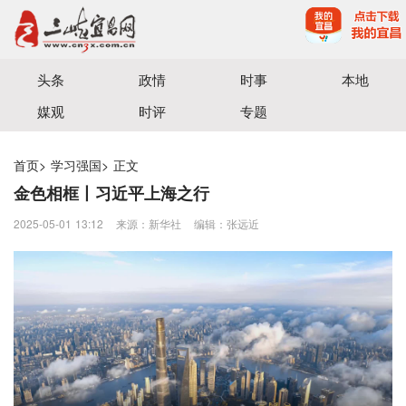
宜昌三峡融媒体中心主办
头条
政情
时事
本地
媒观
时评
专题
首页
>
学习强国
>
正文
金色相框丨习近平上海之行
2025-05-01 13:12
来源：新华社
编辑：张远近