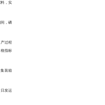
肥料，实
期间，磷
生产过程
合格指标
、集装箱
运日发运