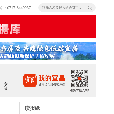
717-6449287
专题
读报纸