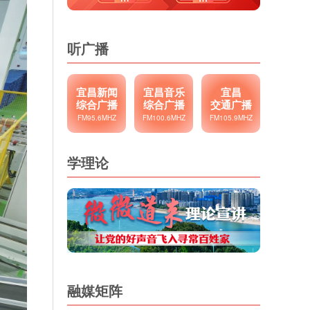
听广播
宜昌新闻
宜昌音乐
宜昌
综合广播
综合广播
交通广播
FM95.6MHZ
FM100.6MHZ
FM105.9MHZ
学理论
融媒矩阵