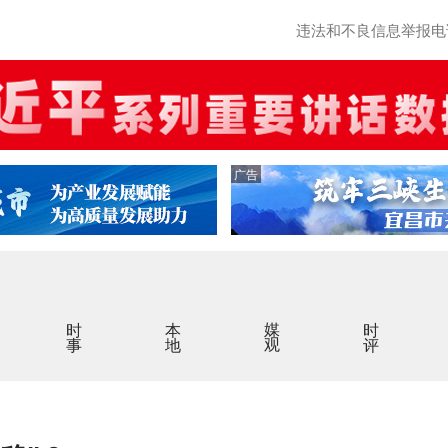
违法和不良信息举报电话：0
广告
时事
本地
媒观
时评