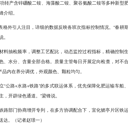
成功转产含锌硼酸二铵、海藻酸二铵、聚谷氨酸二铵等多种新型
锋介绍。
表格外引人注目，详细的数据反映各班次指标控制情况。“春耕
说。
材料抽检频率，调整工艺配比，动态监控过程指标，精确控制
色、水分、含量全部合格。质量主管每日开展定向检查，对不
产品内在养分调优，外观颜色、颗粒均匀。
“公路+水路+铁路”的多式联运体系，优先保障化肥运输车船
主，开辟绿色通道。”梁锋说。
铁路部门协商增开专列，在多方协调配合下，宜化猇亭片区铁
时送达。（记者赵璟一）