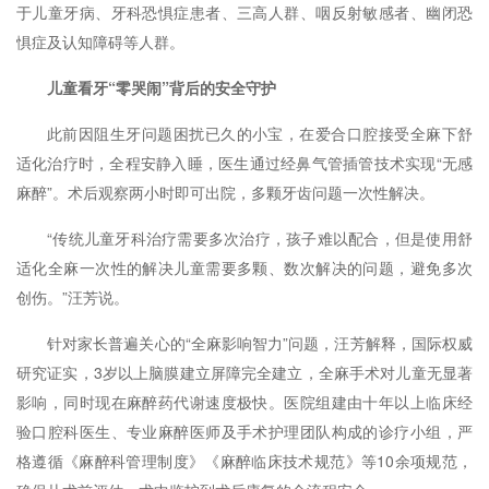
于儿童牙病、牙科恐惧症患者、三高人群、咽反射敏感者、幽闭恐
惧症及认知障碍等人群。
儿童看牙“零哭闹”背后的安全守护
此前因阻生牙问题困扰已久的小宝，在爱合口腔接受全麻下舒
适化治疗时，全程安静入睡，医生通过经鼻气管插管技术实现“无感
麻醉”。术后观察两小时即可出院，多颗牙齿问题一次性解决。
“传统儿童牙科治疗需要多次治疗，孩子难以配合，但是使用舒
适化全麻一次性的解决儿童需要多颗、数次解决的问题，避免多次
创伤。”汪芳说。
针对家长普遍关心的“全麻影响智力”问题，汪芳解释，国际权威
研究证实，3岁以上脑膜建立屏障完全建立，全麻手术对儿童无显著
影响，同时现在麻醉药代谢速度极快。医院组建由十年以上临床经
验口腔科医生、专业麻醉医师及手术护理团队构成的诊疗小组，严
格遵循《麻醉科管理制度》《麻醉临床技术规范》等10余项规范，