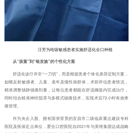
汪芳为呛咳敏感患者实施舒适化全口种植
从“孩童”到“银发族”的个性化方案
舒适化诊疗并非“一刀切”，而是根据患者个体化差异定制方案，
如咽反射敏感者、儿童、老年及慢性病群体，术前评估患者情况，
精准调整镇静镇痛剂量，让每位患者都能在舒适阈值内完成治疗，
同时结合精准神经阻滞与多模式镇痛技术，实现术后72小时有效疼
痛管理。
作为央企入股、拥有国资背景的宜昌市二级临床重点建设专科
医院及医保定点单位，爱合口腔医院自2021年与美维集团达成战略