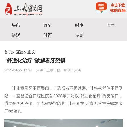
宜昌三峡融媒体中心主办
头条
政情
时事
本地
媒观
时评
专题
首页
>
宜昌
>
正文
“舒适化治疗”破解看牙恐惧
2025-04-29 14:31
来源：三峡日报
编辑：朱鸿
让儿童看牙不再哭闹、让恐惧者不再逃避、让特殊群体不再受
限……宜昌爱合口腔医院自2022年开始以“舒适化治疗”为突破口，
通过多学科协作、全流程规范管理，让患者在“无痛无感”中完成复杂
牙病治疗。