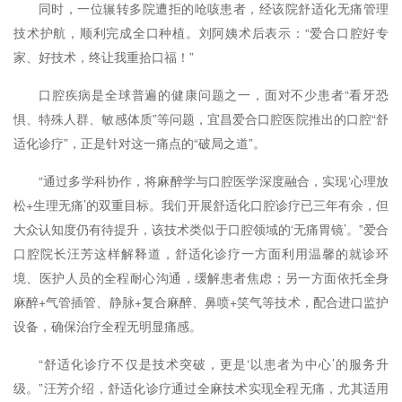
同时，一位辗转多院遭拒的呛咳患者，经该院舒适化无痛管理
技术护航，顺利完成全口种植。刘阿姨术后表示：“爱合口腔好专
家、好技术，终让我重拾口福！”
口腔疾病是全球普遍的健康问题之一，面对不少患者“看牙恐
惧、特殊人群、敏感体质”等问题，宜昌爱合口腔医院推出的口腔“舒
适化诊疗”，正是针对这一痛点的“破局之道”。
“通过多学科协作，将麻醉学与口腔医学深度融合，实现‘心理放
松+生理无痛’的双重目标。我们开展舒适化口腔诊疗已三年有余，但
大众认知度仍有待提升，该技术类似于口腔领域的‘无痛胃镜’。”爱合
口腔院长汪芳这样解释道，舒适化诊疗一方面利用温馨的就诊环
境、医护人员的全程耐心沟通，缓解患者焦虑；另一方面依托全身
麻醉+气管插管、静脉+复合麻醉、鼻喷+笑气等技术，配合进口监护
设备，确保治疗全程无明显痛感。
“舒适化诊疗不仅是技术突破，更是‘以患者为中心’的服务升
级。”汪芳介绍，舒适化诊疗通过全麻技术实现全程无痛，尤其适用