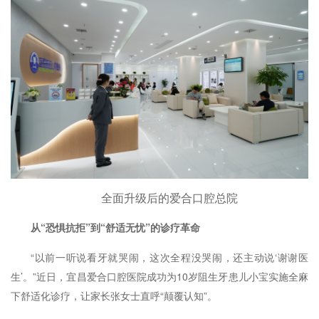
全面升级后的爱合口腔总院
从“恐惧抗拒”到“舒适无忧”的诊疗革命
“以前一听说看牙就哭闹，这次全程没哭闹，还主动说‘谢谢医
生’。”近日，宜昌爱合口腔医院成功为10岁阻生牙患儿小宝实施全麻
下舒适化诊疗，让家长张女士直呼“颠覆认知”。