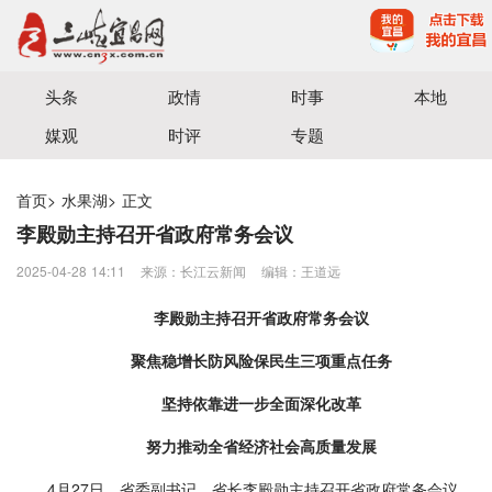
宜昌三峡融媒体中心主办
头条
政情
时事
本地
媒观
时评
专题
首页
>
水果湖
>
正文
李殿勋主持召开省政府常务会议
2025-04-28 14:11
来源：长江云新闻
编辑：王道远
李殿勋主持召开省政府常务会议
聚焦稳增长防风险保民生三项重点任务
坚持依靠进一步全面深化改革
努力推动全省经济社会高质量发展
4月27日，省委副书记、省长李殿勋主持召开省政府常务会议，