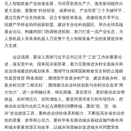
无人智能装备产业加速发展，为培育新质生产力、激发新动能作出
更大贡献。要聚焦“科技研发、成果转化、产业培育”三个关键环节，
通过完善产业支持政策、设立专项投资基金、搭建研发共享平台、
组建产学研金协同创新联盟、建设专业化科创园区、举办全球高端
展会论坛、构建跨部门协调推进机制，努力打造一流产业生态，为
人形机器人等具身机器人乃至整个无人智能装备产业的发展提供有
力支撑。
会议强调，要深入贯彻习近平总书记关于“三农”工作的重要论
述，落实党中央、国务院决策部署，着力完善推进乡村全面振兴和
农业强省建设的规划体系，围绕守住保障国家粮食安全和防止规模
性返贫致贫“两条底线”，围绕筑牢发展乡村产业、建设美丽乡村、创
新乡村治理“三根支柱”，围绕激活农业科技创新与农村综合改革“两
大动力”，进一步明确任务、细化措施、落实责任，更好推动农业增
效益、农村增活力、农民增收入。要坚持需求牵引和市场导向，把
推动农业现代化的工作起点调整到消费终端，重组“投、贷、保、
补”农业政策工具，重构农业供给体系和能力，不断提高全省农业供
给的质量、效率和公信力。要科学务实推动城乡基础设施均衡布局
和城乡要素资源互动改革，以城乡深度融合促进城乡共同繁荣发