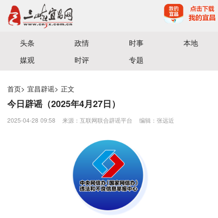
宜昌三峡融媒体中心主办
头条
政情
时事
本地
媒观
时评
专题
首页
>
宜昌辟谣
>
正文
今日辟谣（2025年4月27日）
2025-04-28 09:58
来源：互联网联合辟谣平台
编辑：张远近