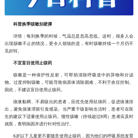
科普换季咳嗽别硬撑
详情：每到换季的时候，气温总是忽高忽低。这时，很多人会
出现咳嗽不止的情况，更令人烦恼的是，有时咳嗽持续一个月仍不
见好转。
不宜盲目使用止咳药
咳嗽是一种保护性反射，可帮助清除呼吸道中的异物和分泌
物。过度抑制咳嗽，可能导致病原体清除困难，不利于炎症控制。
因此，不建议盲目使用止咳药。
痰液黏稠、不易咳出的患者，应优先使用祛痰药，促进痰液排
出，避免痰液滞留引发感染。当严重干咳影响生活时，患者可在医
生的建议下适量使用止咳药。慢性咳嗽（持续超过8周）患者应及时
就医，查明病因并进行针对性治疗。
6岁以下儿童更不要随意使用止咳药，因为他们的呼吸系统发育