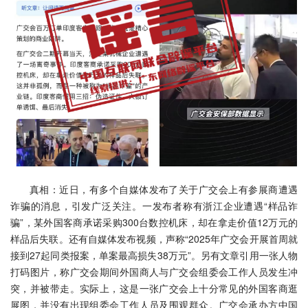
真相：近日，有多个自媒体发布了关于广交会上有参展商遭遇
诈骗的消息，引发广泛关注。一发布者称有浙江企业遭遇“样品诈
骗”，某外国客商承诺采购300台数控机床，却在拿走价值12万元的
样品后失联。还有自媒体发布视频，声称“2025年广交会开展首周就
接到27起同类报案，单案最高损失38万元”。另有文章引用一张人物
打码图片，称广交会期间外国商人与广交会组委会工作人员发生冲
突，并被带走。实际上，这是一张广交会上十分常见的外国客商逛
展图，并没有出现组委会工作人员及围观群众。广交会承办方中国